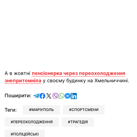
А в жовтні
пенсіонерка через переохолодження
знепритомніла
у своєму будинку на Хмельниччині.
відправити у Telegram
поділитись у Facebook
поділитись у X
відправити у Viber
відправити у Whatsapp
відправити у Messenger
відправити у LinkedIn
Поширити:
Теги:
МАРІУПОЛЬ
СПОРТСМЕНИ
ПЕРЕОХОЛОДЖЕННЯ
ТРАГЕДІЯ
ПОЛІЦЕЙСЬКІ