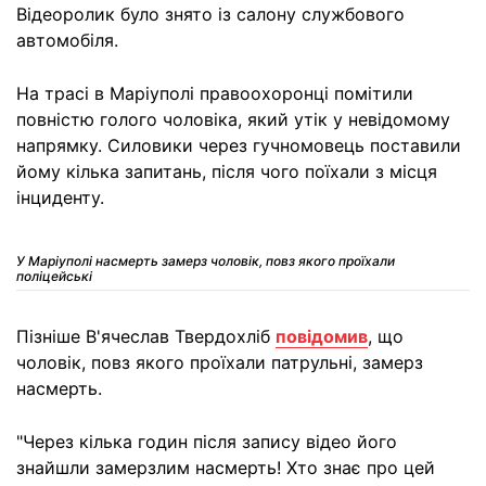
Відеоролик було знято із салону службового
автомобіля.
На трасі в Маріуполі правоохоронці помітили
повністю голого чоловіка, який утік у невідомому
напрямку. Силовики через гучномовець поставили
йому кілька запитань, після чого поїхали з місця
інциденту.
У Маріуполі насмерть замерз чоловік, повз якого проїхали
поліцейські
Пізніше В'ячеслав Твердохліб
повідомив
, що
чоловік, повз якого проїхали патрульні, замерз
насмерть.
"Через кілька годин після запису відео його
знайшли замерзлим насмерть! Хто знає про цей