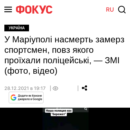
RU
УКРАЇНА
У Маріуполі насмерть замерз
спортсмен, повз якого
проїхали поліцейські, — ЗМІ
(фото, відео)
28.12.2021 в 19:17
0