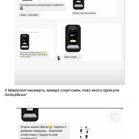
У Маріуполі насмерть замерз спортсмен, повз якого проїхали
поліцейські