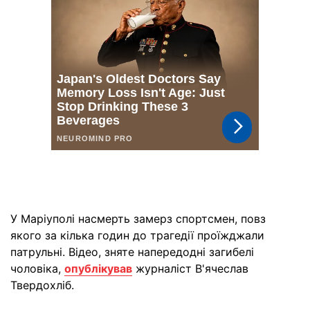
У Маріуполі насмерть замерз спортсмен, повз
якого за кілька годин до трагедії проїжджали
патрульні. Відео, зняте напередодні загибелі
чоловіка,
опублікував
журналіст В'ячеслав
Твердохліб.