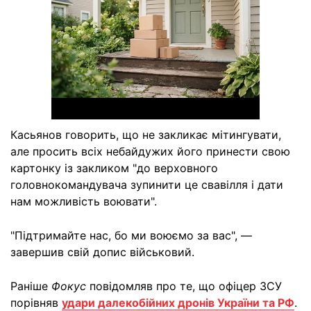
Касьянов говорить, що не закликає мітингувати,
але просить всіх небайдужих його принести свою
картонку із закликом "до верховного
головнокомандувача зупинити це свавілля і дати
нам можливість воювати".
"Підтримайте нас, бо ми воюємо за вас", —
завершив свій допис військовий.
Раніше
Фокус
повідомляв про те, що офіцер ЗСУ
порівняв
удари далекобійних дронів України та РФ
.