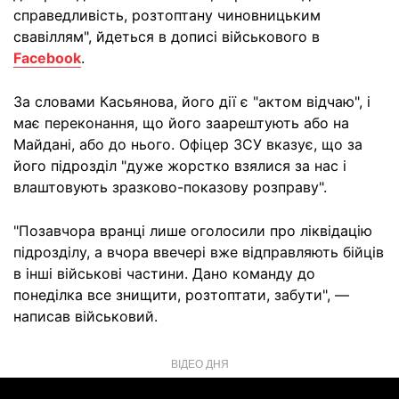
справедливість, розтоптану чиновницьким
свавіллям", йдеться в дописі військового в
Facebook
.
За словами Касьянова, його дії є "актом відчаю", і
має переконання, що його заарештують або на
Майдані, або до нього. Офіцер ЗСУ вказує, що за
його підрозділ "дуже жорстко взялися за нас і
влаштовують зразково-показову розправу".
"Позавчора вранці лише оголосили про ліквідацію
підрозділу, а вчора ввечері вже відправляють бійців
в інші військові частини. Дано команду до
понеділка все знищити, розтоптати, забути", —
написав військовий.
ВІДЕО ДНЯ