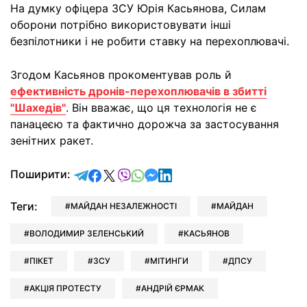
На думку офіцера ЗСУ Юрія Касьянова, Силам
оборони потрібно використовувати інші
безпілотники і не робити ставку на перехоплювачі.
Згодом Касьянов прокоментував роль й
ефективність дронів-перехоплювачів в збитті
"Шахедів"
. Він вважає, що ця технологія не є
панацеєю та фактично дорожча за застосування
зенітних ракет.
відправити у Telegram
поділитись у Facebook
поділитись у X
відправити у Viber
відправити у Whatsapp
відправити у Messenger
відправити у LinkedIn
Поширити:
Теги:
МАЙДАН НЕЗАЛЕЖНОСТІ
МАЙДАН
ВОЛОДИМИР ЗЕЛЕНСЬКИЙ
КАСЬЯНОВ
ПІКЕТ
ЗСУ
МІТИНГИ
ДПСУ
АКЦІЯ ПРОТЕСТУ
АНДРІЙ ЄРМАК