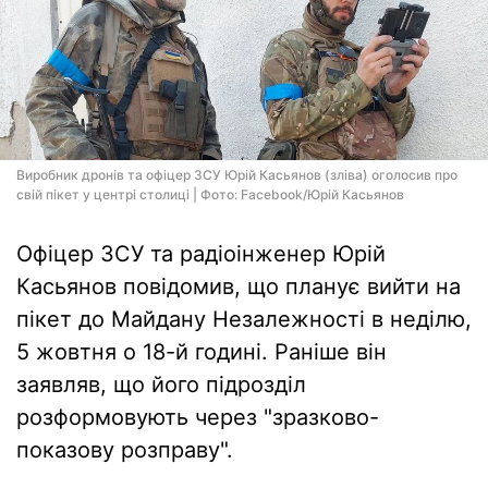
Виробник дронів та офіцер ЗСУ Юрій Касьянов (зліва) оголосив про
свій пікет у центрі столиці | Фото: Facebook/Юрій Касьянов
Офіцер ЗСУ та радіоінженер Юрій
Касьянов повідомив, що планує вийти на
пікет до Майдану Незалежності в неділю,
5 жовтня о 18-й годині. Раніше він
заявляв, що його підрозділ
розформовують через "зразково-
показову розправу".