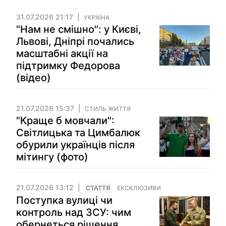
31.07.2026 21:17
УКРАЇНА
"Нам не смішно": у Києві,
Львові, Дніпрі почались
масштабні акції на
підтримку Федорова
(відео)
21.07.2026 15:37
СТИЛЬ ЖИТТЯ
"Краще б мовчали":
Світлицька та Цимбалюк
обурили українців після
мітингу (фото)
21.07.2026 13:12
СТАТТЯ
ЕКСКЛЮЗИВИ
Поступка вулиці чи
контроль над ЗСУ: чим
обернеться рішення