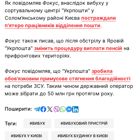
Як повідомляв
Фокус
, внаслідок вибуху у
сортувальному центрі "Укрпошти" у
Солом’янському районі Києва
постраждали
п'ятеро працівників відділення пошти
.
Фокус
також писав, що після обстрілу в Яровій
"Укрпошта"
змінить процедуру виплати пенсій
на
прифронтових територіях.
Фокус
повідомляв, що "Укрпошта"
зробила
обов'язковим примусове стягнення благодійності
на потреби ЗСУ. Таким чином державний оператор
може зібрати до 50 млн грн протягом року.
відправити у Telegram
поділитись у Facebook
поділитись у X
відправити у Viber
відправити у Whatsapp
відправити у Messenger
відправити у LinkedIn
Поширити:
Теги:
ВИБУХ
ВИБУХОВИЙ ПРИСТРІЙ
ВИБУХ У КИЄВІ
ВИБУХ БУДИНКУ В КИЄВІ