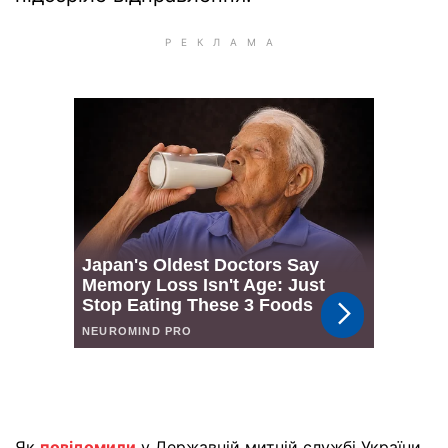
Як
повідомили
у Державній митній службі України,