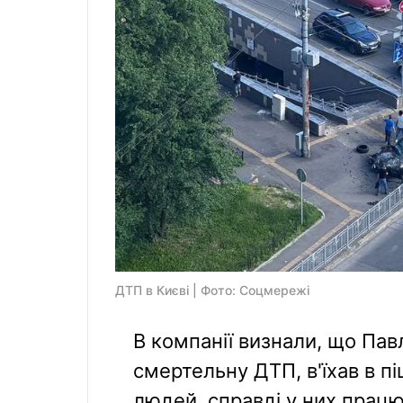
ДТП в Києві | Фото: Соцмережi
В компанії визнали, що Пав
смертельну ДТП, в'їхав в п
людей, справді у них працю