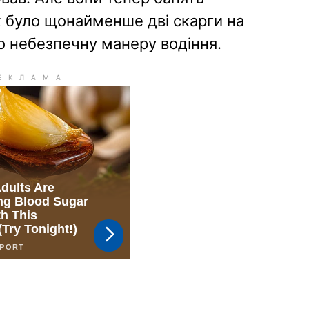
х було щонайменше дві скарги на
 небезпечну манеру водіння.