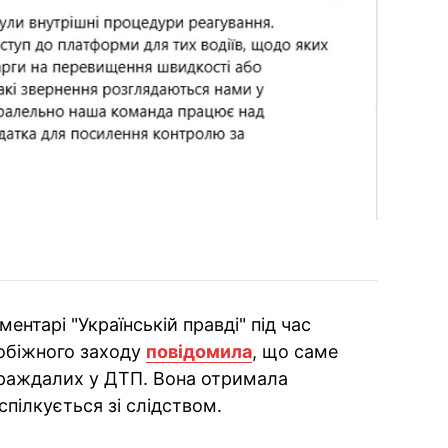
ентарі "Українській правді" під час
побіжного заходу
повідомила
, що саме
траждалих у ДТП. Вона отримала
спілкується зі слідством.