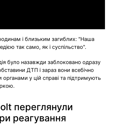
родинам і близьким загиблих: "Наша
ією так само, як і суспільство".
одія було назавжди заблоковано одразу
 обставини ДТП і зараз вони всебічно
органами у цій справі та підтримують
ркою.
Bolt переглянули
ри реагування