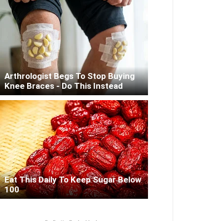
Arthrologist Begs To Stop Buying
Knee Braces - Do This Instead
Eat This Daily To Keep Sugar Below
100