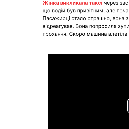
Жінка викликала таксі
через зас
що водій був привітним, але поча
Пасажирці стало страшно, вона зр
відреагував. Вона попросила зупин
прохання. Скоро машина влетіла у