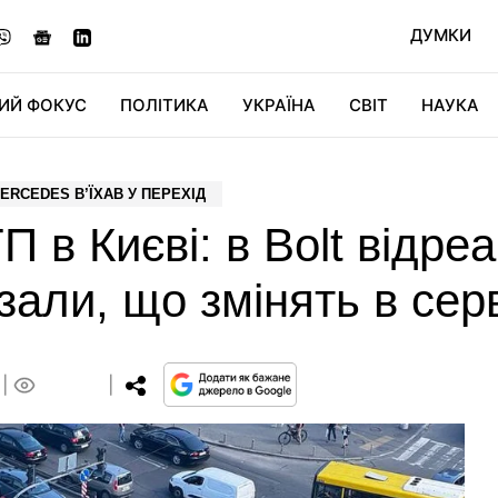
ДУМКИ
ИЙ ФОКУС
ПОЛІТИКА
УКРАЇНА
СВІТ
НАУКА
ДІДЖИТАЛ
АВТО
СВІТФАН
КУ
ERCEDES В’ЇХАВ У ПЕРЕХІД
 в Києві: в Bolt відре
зали, що змінять в серві
0