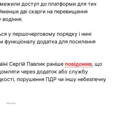
обмежили доступ до платформи для тих
йменше дві скарги на перевищення
 водіння.
ься у першочерговому порядку і нині
 функціоналу додатка для посилення
аїні Сергій Павлик раніше
повідомив
, що
ідомляти через додаток або службу
кості, порушення ПДР чи іншу небезпечну
РЕКЛАМА