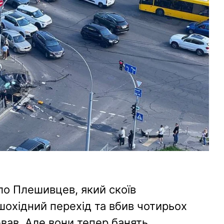
ло Плешивцев, який скоїв
ішохідний перехід та вбив чотирьох
вав. Але вони тепер банять