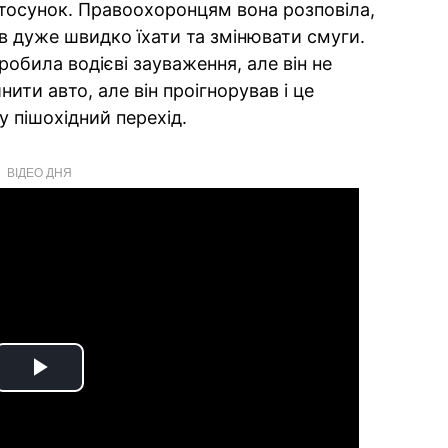
тосунок. Правоохоронцям вона розповіла,
в дуже швидко їхати та змінювати смуги.
обила водієві зауваження, але він не
ити авто, але він проігнорував і це
 пішохідний перехід.
ВІДЕО ДНЯ
Play
Video