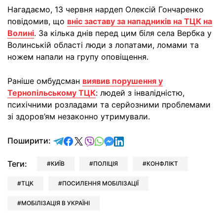
Нагадаємо, 13 червня нардеп Олексій Гончаренко
повідомив, що
вніс заставу за нападників на ТЦК на
Волині
. За кілька днів перед цим біля села Вербка у
Волинській області люди з лопатами, ломами та
ножем напали на групу оповіщення.
Раніше омбудсман
виявив порушення у
Тернопільському ТЦК
: людей з інвалідністю,
психічними розладами та серйозними проблемами
зі здоров’ям незаконно утримували.
відправити у Telegram
поділитись у Facebook
поділитись у X
відправити у Viber
відправити у Whatsapp
відправити у Messenger
відправити у LinkedIn
Поширити:
Теги:
КИЇВ
ПОЛІЦІЯ
КОНФЛІКТ
ТЦК
ПОСИЛЕННЯ МОБІЛІЗАЦІЇ
МОБІЛІЗАЦІЯ В УКРАЇНІ