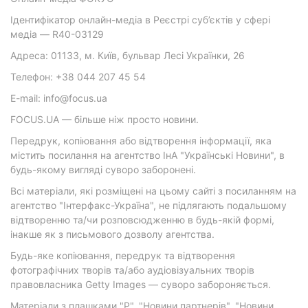
Ідентифікатор онлайн-медіа в Реєстрі суб’єктів у сфері
медіа — R40-03129
Адреса: 01133, м. Київ, бульвар Лесі Українки, 26
Телефон: +38 044 207 45 54
E-mail: info@focus.ua
FOCUS.UA — більше ніж просто новини.
Передрук, копіювання або відтворення інформації, яка
містить посилання на агентство ІнА "Українські Новини", в
будь-якому вигляді суворо заборонені.
Всі матеріали, які розміщені на цьому сайті з посиланням на
агентство "Інтерфакс-Україна", не підлягають подальшому
відтворенню та/чи розповсюдженню в будь-якій формі,
інакше як з письмового дозволу агентства.
Будь-яке копіювання, передрук та відтворення
фотографічних творів та/або аудіовізуальних творів
правовласника Getty Images — суворо забороняється.
Матеріали з плашками "Р", "Новини партнерів", "Новини