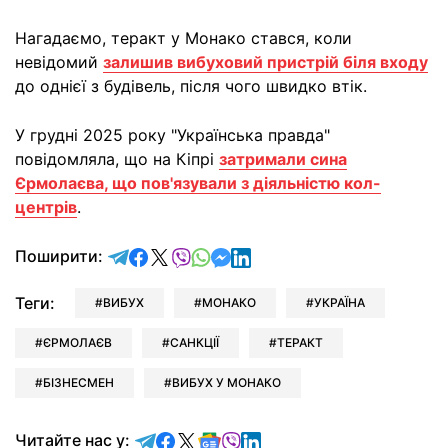
Нагадаємо, теракт у Монако стався, коли
невідомий
залишив вибуховий пристрій біля входу
до однієї з будівель, після чого швидко втік.
У грудні 2025 року "Українська правда"
повідомляла, що на Кіпрі
затримали сина
Єрмолаєва, що пов'язували з діяльністю кол-
центрів
.
відправити у Telegram
поділитись у Facebook
поділитись у X
відправити у Viber
відправити у Whatsapp
відправити у Messenger
відправити у LinkedIn
Поширити:
Теги:
ВИБУХ
МОНАКО
УКРАЇНА
ЄРМОЛАЄВ
САНКЦІЇ
ТЕРАКТ
БІЗНЕСМЕН
ВИБУХ У МОНАКО
Читайте у Telegram
Читайте у Facebook
Читайте у X
Читайте у Google news
Читайте у Viber
Читайте у LinkedIn
Читайте нас у: