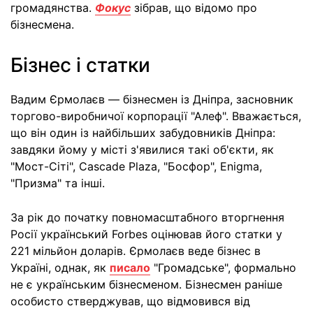
громадянства.
Фокус
зібрав, що відомо про
бізнесмена.
Бізнес і статки
Вадим Єрмолаєв — бізнесмен із Дніпра, засновник
торгово-виробничої корпорації "Алеф". Вважається,
що він один із найбільших забудовників Дніпра:
завдяки йому у місті з'явилися такі об'єкти, як
"Мост-Сіті", Cascade Plaza, "Босфор", Enigma,
"Призма" та інші.
За рік до початку повномасштабного вторгнення
Росії український Forbes оцінював його статки у
221 мільйон доларів. Єрмолаєв веде бізнес в
Україні, однак, як
писало
"Громадське", формально
не є українським бізнесменом. Бізнесмен раніше
особисто стверджував, що відмовився від