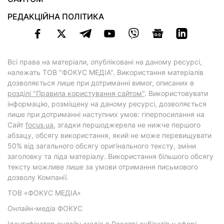
РЕДАКЦІЙНА ПОЛІТИКА
Всі права на матеріали, опубліковані на даному ресурсі,
належать ТОВ "ФОКУС МЕДІА". Використання матеріалів
дозволяється лише при дотриманні вимог, описаних в
розділі "Правила користування сайтом"
. Використовувати
інформацію, розміщену на даному ресурсі, дозволяється
лише при дотриманні наступних умов: гіперпосилання на
Cайт
focus.ua
, згадки першоджерела не нижче першого
абзацу, обсягу використання, який не може перевищувати
50% від загального обсягу оригінального тексту, зміни
заголовку та ліда матеріалу. Використання більшого обсягу
тексту можливе лише за умови отримання письмового
дозволу Компанії.
ТОВ «ФОКУС МЕДІА»
Онлайн-медіа ФОКУС
Ідентифікатор онлайн-медіа в Реєстрі суб’єктів у сфері