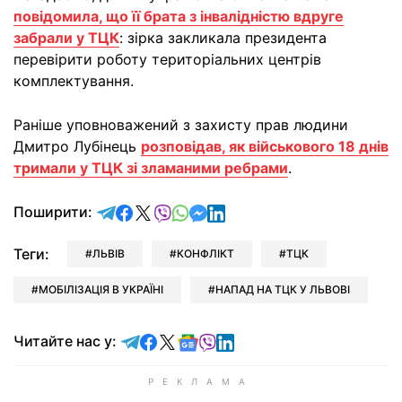
повідомила, що її брата з інвалідністю вдруге
забрали у ТЦК
: зірка закликала президента
перевірити роботу територіальних центрів
комплектування.
Раніше уповноважений з захисту прав людини
Дмитро Лубінець
розповідав, як військового 18 днів
тримали у ТЦК зі зламаними ребрами
.
відправити у Telegram
поділитись у Facebook
поділитись у X
відправити у Viber
відправити у Whatsapp
відправити у Messenger
відправити у LinkedIn
Поширити:
Теги:
ЛЬВІВ
КОНФЛІКТ
ТЦК
МОБІЛІЗАЦІЯ В УКРАЇНІ
НАПАД НА ТЦК У ЛЬВОВІ
Читайте у Telegram
Читайте у Facebook
Читайте у X
Читайте у Google news
Читайте у Viber
Читайте у LinkedIn
Читайте нас у: