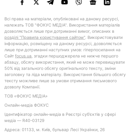
Всі права на матеріали, опубліковані на даному ресурсі,
належать ТОВ "ФОКУС МЕДІА". Використання матеріалів
дозволяється лише при дотриманні вимог, описаних в
розділі "Правила користування сайтом"
. Використовувати
інформацію, розміщену на даному ресурсі, дозволяється
лише при дотриманні наступних умов: гіперпосилання на
Cайт
focus.ua
, згадки першоджерела не нижче першого
абзацу, обсягу використання, який не може перевищувати
50% від загального обсягу оригінального тексту, зміни
заголовку та ліда матеріалу. Використання більшого обсягу
тексту можливе лише за умови отримання письмового
дозволу Компанії.
ТОВ «ФОКУС МЕДІА»
Онлайн-медіа ФОКУС
Ідентифікатор онлайн-медіа в Реєстрі суб’єктів у сфері
медіа — R40-03129
Адреса: 01133, м. Київ, бульвар Лесі Українки, 26