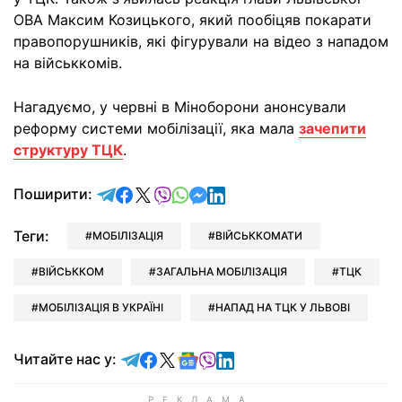
ОВА Максим Козицького, який пообіцяв покарати
правопорушників, які фігурували на відео з нападом
на військкомів.
Нагадуємо, у червні в Міноборони анонсували
реформу системи мобілізації, яка мала
зачепити
структуру ТЦК
.
відправити у Telegram
поділитись у Facebook
поділитись у X
відправити у Viber
відправити у Whatsapp
відправити у Messenger
відправити у LinkedIn
Поширити:
Теги:
МОБІЛІЗАЦІЯ
ВІЙСЬККОМАТИ
ВІЙСЬККОМ
ЗАГАЛЬНА МОБІЛІЗАЦІЯ
ТЦК
МОБІЛІЗАЦІЯ В УКРАЇНІ
НАПАД НА ТЦК У ЛЬВОВІ
Читайте у Telegram
Читайте у Facebook
Читайте у X
Читайте у Google news
Читайте у Viber
Читайте у LinkedIn
Читайте нас у: