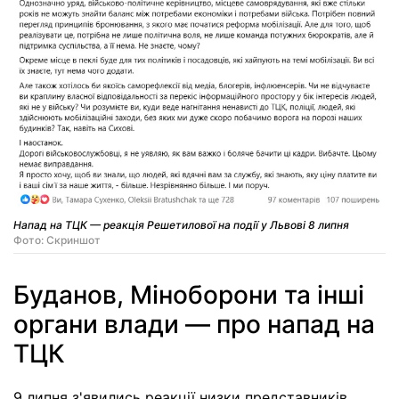
Напад на ТЦК — реакція Решетилової на події у Львові 8 липня
Фото: Скриншот
Буданов, Міноборони та інші
органи влади — про напад на
ТЦК
9 липня з'явились реакції низки представників