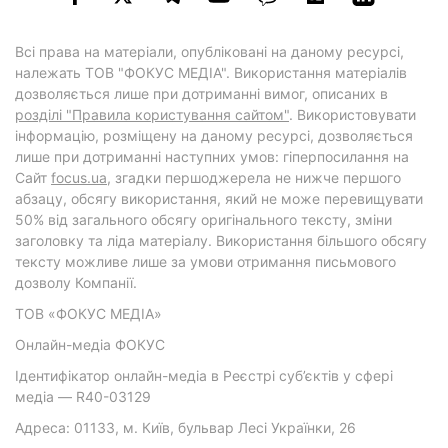
Всі права на матеріали, опубліковані на даному ресурсі,
належать ТОВ "ФОКУС МЕДІА". Використання матеріалів
дозволяється лише при дотриманні вимог, описаних в
розділі "Правила користування сайтом"
. Використовувати
інформацію, розміщену на даному ресурсі, дозволяється
лише при дотриманні наступних умов: гіперпосилання на
Cайт
focus.ua
, згадки першоджерела не нижче першого
абзацу, обсягу використання, який не може перевищувати
50% від загального обсягу оригінального тексту, зміни
заголовку та ліда матеріалу. Використання більшого обсягу
тексту можливе лише за умови отримання письмового
дозволу Компанії.
ТОВ «ФОКУС МЕДІА»
Онлайн-медіа ФОКУС
Ідентифікатор онлайн-медіа в Реєстрі суб’єктів у сфері
медіа — R40-03129
Адреса: 01133, м. Київ, бульвар Лесі Українки, 26