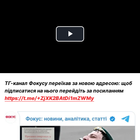
Play
Video
ТГ-канал Фокусу переїхав за новою адресою: щоб
підписатися на нього перейдіть за посиланням
https://t.me/+ZjXK2BAtDi1mZWMy