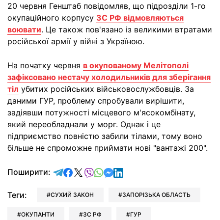
20 червня Генштаб повідомляв, що підрозділи 1-го
окупаційного корпусу
ЗС РФ відмовляються
воювати
. Це також пов'язано із великими втратами
російської армії у війні з Україною.
На початку червня
в окупованому Мелітополі
зафіксовано нестачу холодильників для зберігання
тіл
убитих російських військовослужбовців. За
даними ГУР, проблему спробували вирішити,
задіявши потужності місцевого м'ясокомбінату,
який переобладнали у морг. Однак і це
підприємство повністю забили тілами, тому воно
більше не спроможне приймати нові "вантажі 200".
відправити у Telegram
поділитись у Facebook
поділитись у X
відправити у Viber
відправити у Whatsapp
відправити у Messenger
відправити у LinkedIn
Поширити:
Теги:
СУХИЙ ЗАКОН
ЗАПОРІЗЬКА ОБЛАСТЬ
ОКУПАНТИ
ЗС РФ
ГУР