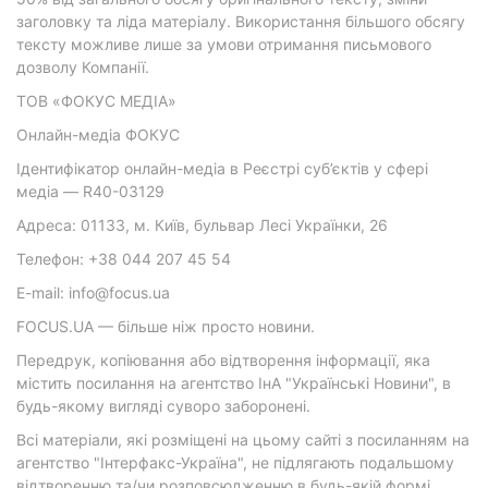
заголовку та ліда матеріалу. Використання більшого обсягу
тексту можливе лише за умови отримання письмового
дозволу Компанії.
ТОВ «ФОКУС МЕДІА»
Онлайн-медіа ФОКУС
Ідентифікатор онлайн-медіа в Реєстрі суб’єктів у сфері
медіа — R40-03129
Адреса: 01133, м. Київ, бульвар Лесі Українки, 26
Телефон: +38 044 207 45 54
E-mail: info@focus.ua
FOCUS.UA — більше ніж просто новини.
Передрук, копіювання або відтворення інформації, яка
містить посилання на агентство ІнА "Українські Новини", в
будь-якому вигляді суворо заборонені.
Всі матеріали, які розміщені на цьому сайті з посиланням на
агентство "Інтерфакс-Україна", не підлягають подальшому
відтворенню та/чи розповсюдженню в будь-якій формі,