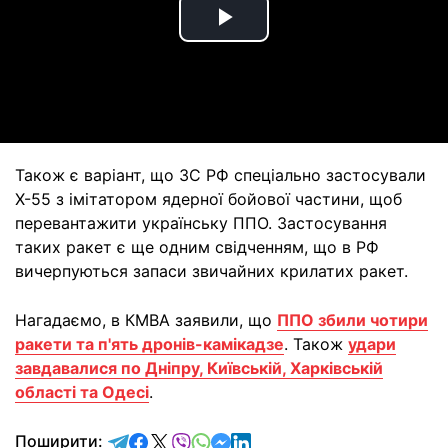
Play
Video
Також є варіант, що ЗС РФ спеціально застосували
Х-55 з імітатором ядерної бойової частини, щоб
перевантажити українську ППО. Застосування
таких ракет є ще одним свідченням, що в РФ
вичерпуються запаси звичайних крилатих ракет.
Нагадаємо, в КМВА заявили, що
ППО збили чотири
ракети та п'ять дронів-камікадзе
. Також
удари
завдавалися по Дніпру, Київській, Харківській
області та Одесі
.
відправити у Telegram
поділитись у Facebook
поділитись у X
відправити у Viber
відправити у Whatsapp
відправити у Messenger
відправити у LinkedIn
Поширити: