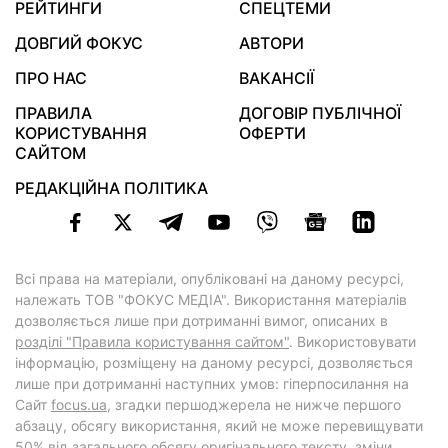
РЕЙТИНГИ
СПЕЦТЕМИ
ДОВГИЙ ФОКУС
АВТОРИ
ПРО НАС
ВАКАНСІЇ
ПРАВИЛА
ДОГОВІР ПУБЛІЧНОЇ
КОРИСТУВАННЯ
ОФЕРТИ
САЙТОМ
РЕДАКЦІЙНА ПОЛІТИКА
Всі права на матеріали, опубліковані на даному ресурсі,
належать ТОВ "ФОКУС МЕДІА". Використання матеріалів
дозволяється лише при дотриманні вимог, описаних в
розділі "Правила користування сайтом"
. Використовувати
інформацію, розміщену на даному ресурсі, дозволяється
лише при дотриманні наступних умов: гіперпосилання на
Cайт
focus.ua
, згадки першоджерела не нижче першого
абзацу, обсягу використання, який не може перевищувати
50% від загального обсягу оригінального тексту, зміни