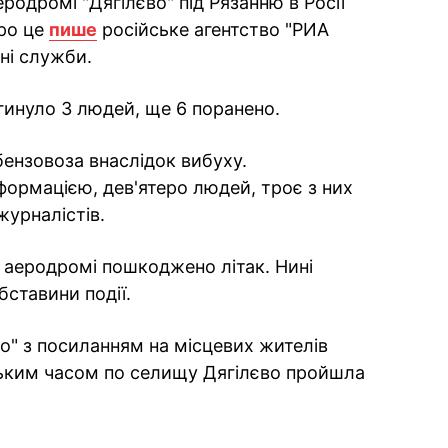
родромі "Дягілєво" під Рязанню в Росії
Про це
пише
російське агентство "РИА
ні служби.
гинуло 3 людей, ще 6 поранено.
бензовоза внаслідок вибуху.
ормацією, дев'ятеро людей, троє з них
журналістів.
а аеродромі пошкоджено літак. Нині
бставини події.
o" з посиланням на місцевих жителів
ським часом по селищу Дягілєво пройшла