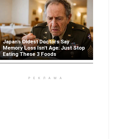
Japan's Oldest Doctors Say
Memory Loss Isn't Age: Just Stop
Woman Lives In Garage - Don't
Eating These 3 Foods
Judge Until You Peek Inside