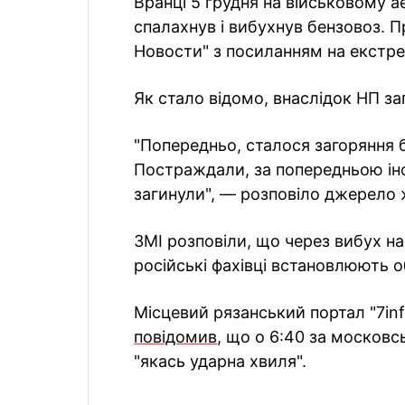
Вранці 5 грудня на військовому ае
спалахнув і вибухнув бензовоз. 
Новости" з посиланням на екстре
Як стало відомо, внаслідок НП за
"Попередньо, сталося загоряння 
Постраждали, за попередньою інф
загинули", — розповіло джерело 
ЗМІ розповіли, що через вибух н
російські фахівці встановлюють о
Місцевий рязанський портал "7inf
повідомив
, що о 6:40 за москов
"якась ударна хвиля".