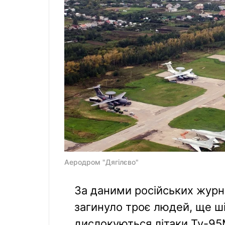
Аеродром "Дягілєво"
За даними російських журна
загинуло троє людей, ще ші
дислокуються літаки Ту-95