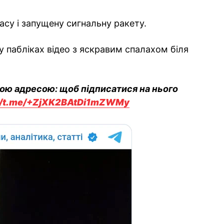
асу і запущену сигнальну ракету.
у пабліках відео з яскравим спалахом біля
вою адресою: щоб підписатися на нього
://t.me/+ZjXK2BAtDi1mZWMy