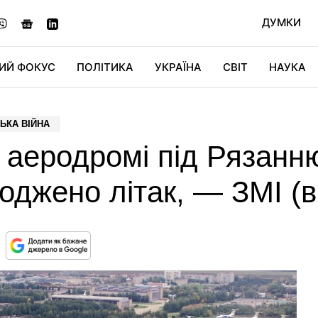
ДУМКИ
ИЙ ФОКУС
ПОЛІТИКА
УКРАЇНА
СВІТ
НАУКА
ДІДЖИТАЛ
АВТО
СВІТФАН
КУ
ЬКА ВІЙНА
 аеродромі під Рязанн
оджено літак, — ЗМІ (в