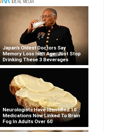
Japan's Oldest Doctors Say
Memory Loss Isn't Age: Just Stop
Drinking These 3 Beverages
Neurologists Have Identified 10
Medications Now Linked To Brain
Fog In Adults Over 60