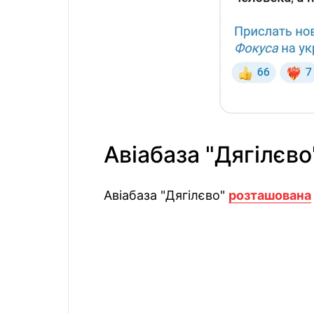
Авіабаза "Дягілєво
Авіабаза "Дягілєво"
розташована