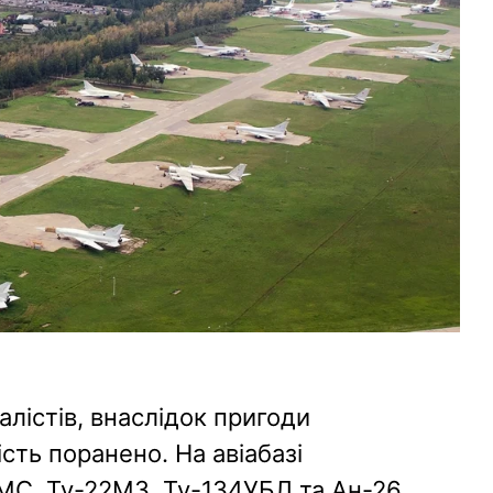
лістів, внаслідок пригоди
сть поранено. На авіабазі
МС, Ту-22М3, Ту-134УБЛ та Ан-26