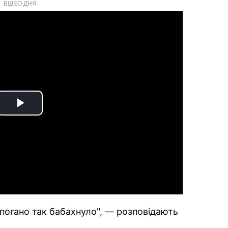
ВІДЕО ДНЯ
Play
Video
епогано так бабахнуло", — розповідають