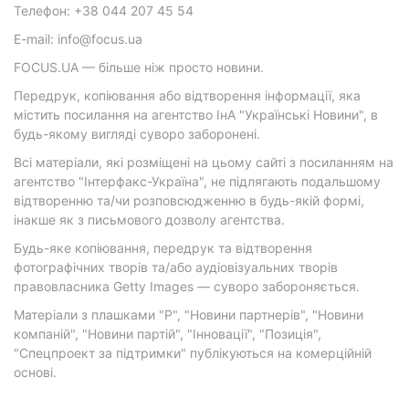
Телефон: +38 044 207 45 54
E-mail: info@focus.ua
FOCUS.UA — більше ніж просто новини.
Передрук, копіювання або відтворення інформації, яка
містить посилання на агентство ІнА "Українські Новини", в
будь-якому вигляді суворо заборонені.
Всі матеріали, які розміщені на цьому сайті з посиланням на
агентство "Інтерфакс-Україна", не підлягають подальшому
відтворенню та/чи розповсюдженню в будь-якій формі,
інакше як з письмового дозволу агентства.
Будь-яке копіювання, передрук та відтворення
фотографічних творів та/або аудіовізуальних творів
правовласника Getty Images — суворо забороняється.
Матеріали з плашками "Р", "Новини партнерів", "Новини
компаній", "Новини партій", "Інновації", "Позиція",
"Спецпроект за підтримки" публікуються на комерційній
основі.