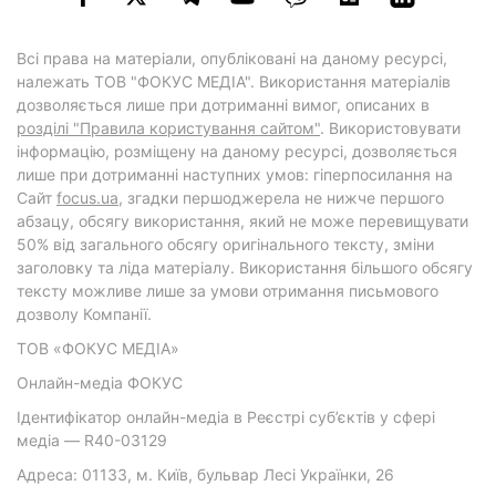
Всі права на матеріали, опубліковані на даному ресурсі,
належать ТОВ "ФОКУС МЕДІА". Використання матеріалів
дозволяється лише при дотриманні вимог, описаних в
розділі "Правила користування сайтом"
. Використовувати
інформацію, розміщену на даному ресурсі, дозволяється
лише при дотриманні наступних умов: гіперпосилання на
Cайт
focus.ua
, згадки першоджерела не нижче першого
абзацу, обсягу використання, який не може перевищувати
50% від загального обсягу оригінального тексту, зміни
заголовку та ліда матеріалу. Використання більшого обсягу
тексту можливе лише за умови отримання письмового
дозволу Компанії.
ТОВ «ФОКУС МЕДІА»
Онлайн-медіа ФОКУС
Ідентифікатор онлайн-медіа в Реєстрі суб’єктів у сфері
медіа — R40-03129
Адреса: 01133, м. Київ, бульвар Лесі Українки, 26