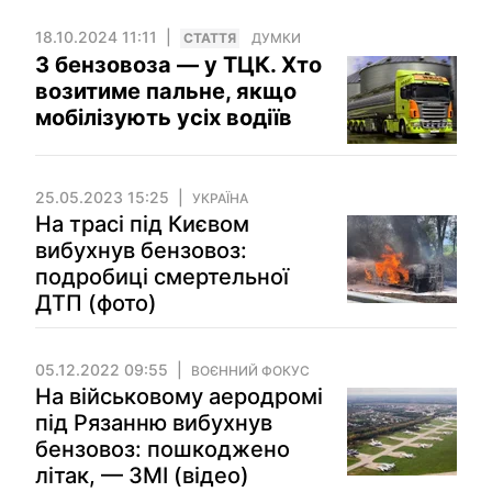
18.10.2024 11:11
СТАТТЯ
ДУМКИ
З бензовоза — у ТЦК. Хто
возитиме пальне, якщо
мобілізують усіх водіїв
25.05.2023 15:25
УКРАЇНА
На трасі під Києвом
вибухнув бензовоз:
подробиці смертельної
ДТП (фото)
05.12.2022 09:55
ВОЄННИЙ ФОКУС
На військовому аеродромі
під Рязанню вибухнув
бензовоз: пошкоджено
літак, — ЗМІ (відео)