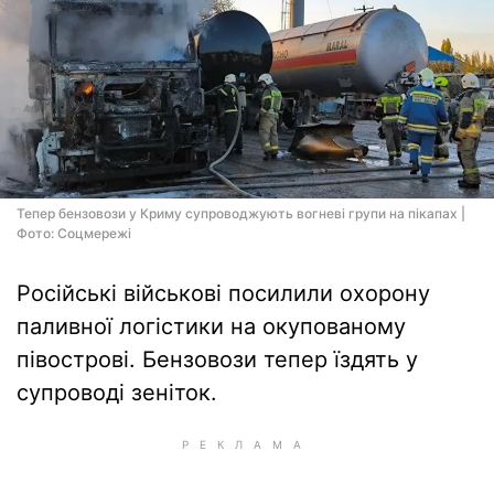
Тепер бензовози у Криму супроводжують вогневі групи на пікапах |
Фото: Соцмережі
Російські військові посилили охорону
паливної логістики на окупованому
півострові. Бензовози тепер їздять у
супроводі зеніток.