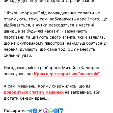
висадку десанту сил оборони України з моря.
"Чіткої інформації від командування солдати не
отримують, тому самі вибудовують версії того, що
відбувається, а чутки розходяться в частині
швидше за будь-які накази", - зазначають
партизани та цитують свого агента, який заявляє,
що на окупованому півострові найбільш бояться 21
червня: думають, що саме тоді ЗСУ нанесуть
сильний удар.
Нагадаємо, міністр оборони Михайло Федоров
анонсував, що
Крим перетвориться "на острів".
А самі мешканці Криму скаржились, що їм
доводиться спати у машинах
на заправках, аби
дістати бензин вранці.
відправити у Telegram
поділитись у Facebook
поділитись у X
відправити у Viber
відправити у Whatsapp
відправити у Messenger
відправити у LinkedIn
Поширити: