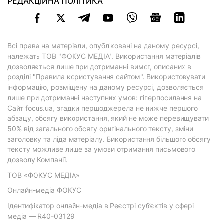
РЕДАКЦІЙНА ПОЛІТИКА
Всі права на матеріали, опубліковані на даному ресурсі,
належать ТОВ "ФОКУС МЕДІА". Використання матеріалів
дозволяється лише при дотриманні вимог, описаних в
розділі "Правила користування сайтом"
. Використовувати
інформацію, розміщену на даному ресурсі, дозволяється
лише при дотриманні наступних умов: гіперпосилання на
Cайт
focus.ua
, згадки першоджерела не нижче першого
абзацу, обсягу використання, який не може перевищувати
50% від загального обсягу оригінального тексту, зміни
заголовку та ліда матеріалу. Використання більшого обсягу
тексту можливе лише за умови отримання письмового
дозволу Компанії.
ТОВ «ФОКУС МЕДІА»
Онлайн-медіа ФОКУС
Ідентифікатор онлайн-медіа в Реєстрі суб’єктів у сфері
медіа — R40-03129