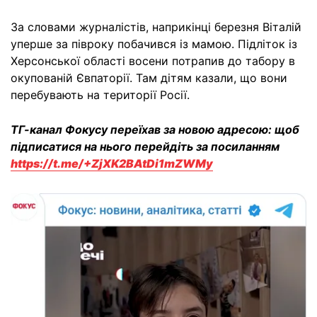
За словами журналістів, наприкінці березня Віталій
уперше за півроку побачився із мамою. Підліток із
Херсонської області восени потрапив до табору в
окупованій Євпаторії. Там дітям казали, що вони
перебувають на території Росії.
ТГ-канал Фокусу переїхав за новою адресою: щоб
підписатися на нього перейдіть за посиланням
https://t.me/+ZjXK2BAtDi1mZWMy