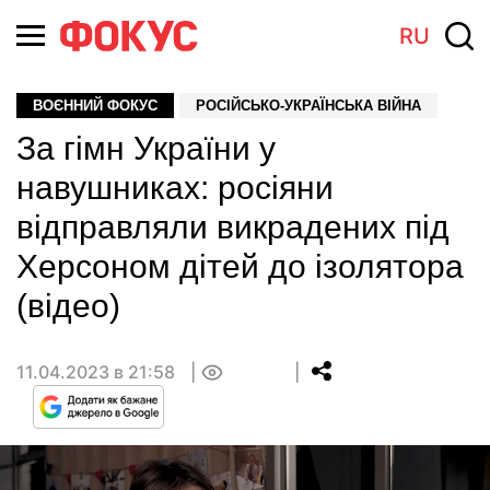
RU
ВОЄННИЙ ФОКУС
РОСІЙСЬКО-УКРАЇНСЬКА ВІЙНА
За гімн України у
навушниках: росіяни
відправляли викрадених під
Херсоном дітей до ізолятора
(відео)
11.04.2023 в 21:58
0