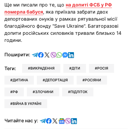
Ще ми писали про те, що
на допиті ФСБ у РФ
померла бабуся
, яка приїхала забрати двох
депортованих онуків у рамках рятувальної місії
благодійного фонду "Save Ukraine". Багаторазові
допити російських силовиків тривали близько 14
години.
відправити у Telegram
поділитись у Facebook
поділитись у X
відправити у Viber
відправити у Whatsapp
відправити у Messenger
відправити у LinkedIn
Поширити:
Теги:
ВИКРАДЕННЯ
ДІТИ
РОСІЯ
ДИТИНА
ДЕПОРТАЦІЯ
РОСІЯНИ
РФ
ЗЛОЧИНИ
ПІДЛІТОК
ВІЙНА В УКРАЇНІ
Читайте у Telegram
Читайте у Facebook
Читайте у X
Читайте у Google news
Читайте у Viber
Читайте у LinkedIn
Читайте нас у: