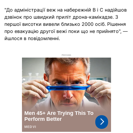
"До адміністрації веж на набережній В і С надійшов
дзвінок про швидкий приліт дрона-камікадзе. З
першої висотки вивели близько 2000 осіб. Рішення
про евакуацію другої вежі поки що не прийнято", —
йшлося в повідомленні.
РЕКЛАМА