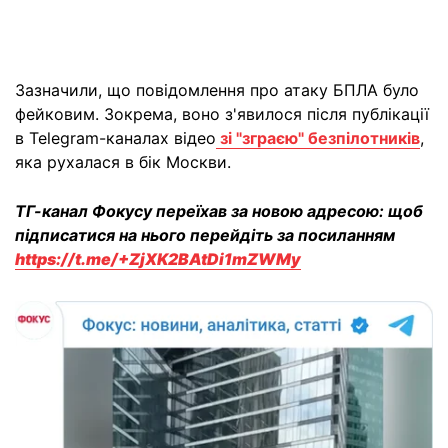
Зазначили, що повідомлення про атаку БПЛА було
фейковим. Зокрема, воно з'явилося після публікації
в Telegram-каналах відео
зі "зграєю" безпілотників
,
яка рухалася в бік Москви.
ТГ-канал Фокусу переїхав за новою адресою: щоб
підписатися на нього перейдіть за посиланням
https://t.me/+ZjXK2BAtDi1mZWMy