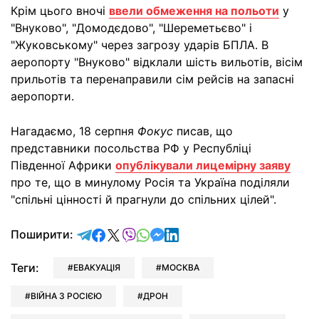
Крім цього вночі
ввели обмеження на польоти
у
"Внуково", "Домодєдово", "Шереметьєво" і
"Жуковському" через загрозу ударів БПЛА. В
аеропорту "Внуково" відклали шість вильотів, вісім
прильотів та перенаправили сім рейсів на запасні
аеропорти.
Нагадаємо, 18 серпня
Фокус
писав, що
представники посольства РФ у Республіці
Південної Африки
опублікували лицемірну заяву
про те, що в минулому Росія та Україна поділяли
"спільні цінності й прагнули до спільних цілей".
відправити у Telegram
поділитись у Facebook
поділитись у X
відправити у Viber
відправити у Whatsapp
відправити у Messenger
відправити у LinkedIn
Поширити:
Теги:
ЕВАКУАЦІЯ
МОСКВА
ВІЙНА З РОСІЄЮ
ДРОН