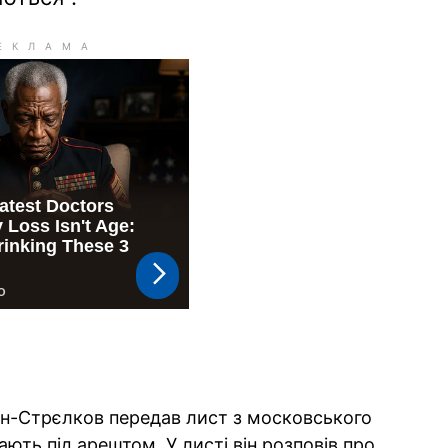
кін-Стрєлков передав лист з московського
ють під арештом. У листі він розповів про