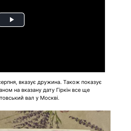
Play
Video
серпня, вказує дружина. Також показує
аном на вказану дату Гіркін все ще
товський вал у Москві.