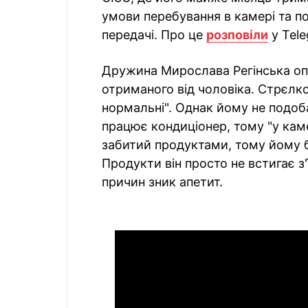
умови перебування в камері та п
передачі. Про це
розповіли
у Tel
Дружина Мирослава Регінська оп
отриманого від чоловіка. Стрєлк
нормальні". Однак йому не подоб
працює кондиціонер, тому "у кам
забитий продуктами, тому йому б
Продукти він просто не встигає з'
причин зник апетит.