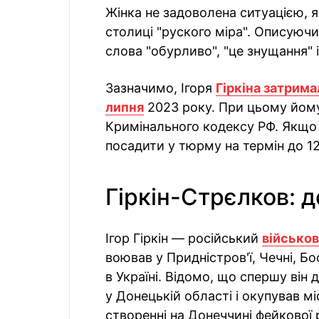
Жінка не задоволена ситуацією, як
столиці "руского міра". Описуючи
слова "обурливо", "це знущання" 
Зазначимо, Ігоря
Гіркіна затрима
липня
2023 року. При цьому йому 
Кримінального кодексу РФ. Якщо
посадити у тюрму на термін до 12
Гіркін-Стрєлков: де
Ігор Гіркін — російський
військо
воював у Придністров'ї, Чечні, Бос
в Україні. Відомо, що спершу він 
у Донецькій області і окупував мі
створенні на Донеччині фейкової