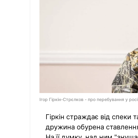
Ігор Гіркін-Стрєлков - про перебування у росі
Гіркін страждає від спеки т
дружина обурена ставлення
На її думку, над ним "знуща