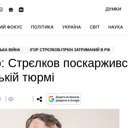
ДУМКИ
ИЙ ФОКУС
ПОЛІТИКА
УКРАЇНА
СВІТ
НАУКА
ДІДЖИТАЛ
АВТО
СВІТФАН
КУ
ЬКА ВІЙНА
ІГОР СТРЄЛКОВ-ГІРКІН ЗАТРИМАНИЙ В РФ
: Стрєлков поскарживс
ькій тюрмі
6
0