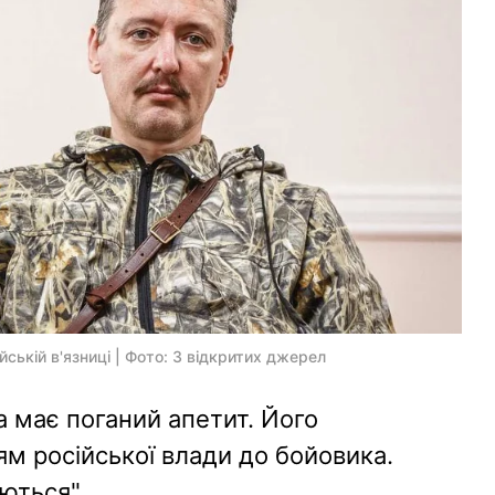
йській в'язниці | Фото: З відкритих джерел
а має поганий апетит. Його
м російської влади до бойовика.
ються".