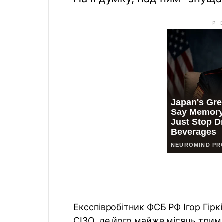
Ексспівробітник ФСБ РФ Ігор Гір
СІЗО, де його майже місяць трима