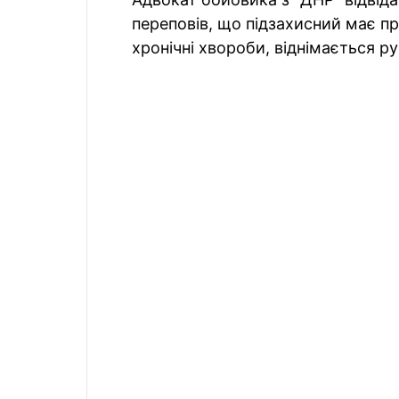
переповів, що підзахисний має п
хронічні хвороби, віднімається р