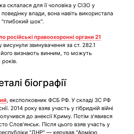
а склалася для її чоловіка у СІЗО у
 поведінку влади, вона навіть використала
і "глибокий шок".
ло російські правоохоронні органи 21
висунули звинувачення за ст. 282.1
 його визнають винним, то можуть
 років.
талі біографії
вий
, експолковник ФСБ РФ. У складі ЗС РФ
нії. 2014 року взяв участь у гібридній війні
долучився до анексії Криму. Потім з'явився
сто Слов'янськ. Після цього взяв участь у
 республіки "ДНР" — керував "Армією