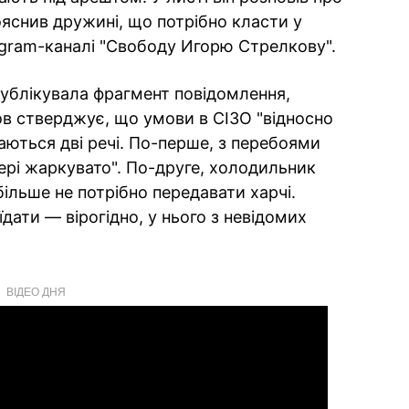
ояснив дружині, що потрібно класти у
egram-каналі "Свободу Игорю Стрелкову".
ублікувала фрагмент повідомлення,
ов стверджує, що умови в СІЗО "відносно
аються дві речі. По-перше, з перебоями
ері жаркувато". По-друге, холодильник
ільше не потрібно передавати харчі.
їдати — вірогідно, у нього з невідомих
ВІДЕО ДНЯ