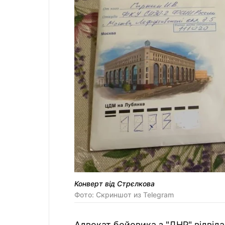
Конверт від Стрєлкова
Фото: Скриншот из Telegram
Адвокат бойовика з "ДНР" відвіда