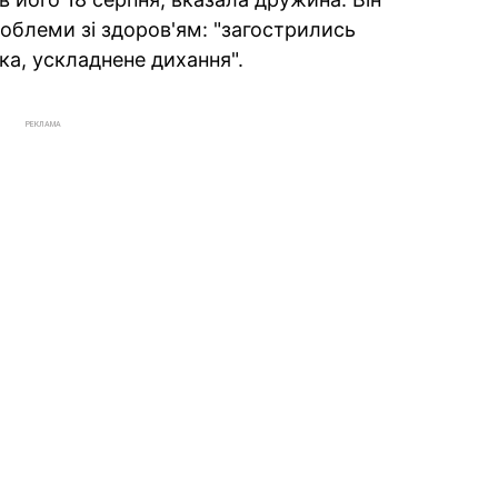
роблеми зі здоров'ям: "загострились
ука, ускладнене дихання".
РЕКЛАМА