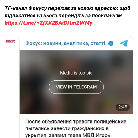
ТГ-канал Фокусу переїхав за новою адресою: щоб
підписатися на нього перейдіть за посиланням
https://t.me/+ZjXK2BAtDi1mZWMy