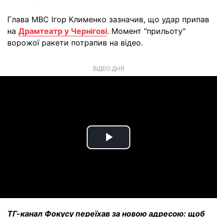
Глава МВС Ігор Клименко зазначив, що удар припав
на
Драмтеатр у Чернігові
. Момент "прильоту"
ворожої ракети потрапив на відео.
ВІДЕО ДНЯ
Play
Video
ТГ-канал Фокусу переїхав за новою адресою: щоб