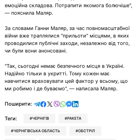
емоційна складова. Потрапити якомога болючіше",
— пояснила Маляр.
За словами Ганни Маляр, за час повномасштабної
війни вже траплялися "прильоти" місцями, в яких
проводилися публічні заходи, незалежно від того,
чи були вони анонсовані.
"Так, сьогодні немає безпечного місця в Україні.
Надійно тільки в укритті. Тому кожен має
навчитися враховувати цей фактор у всьому, що
ми робимо і де буваємо", — написала Маляр.
відправити у Telegram
поділитись у Facebook
поділитись у X
відправити у Viber
відправити у Whatsapp
відправити у Messenger
відправити у LinkedIn
Поширити:
Теги:
ЧЕРНІГІВ
РАКЕТА
ЧЕРНІГІВСЬКА ОБЛАСТЬ
ОБСТРІЛ