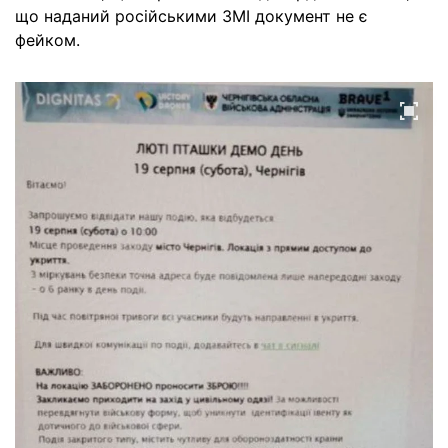
що наданий російськими ЗМІ документ не є
фейком.