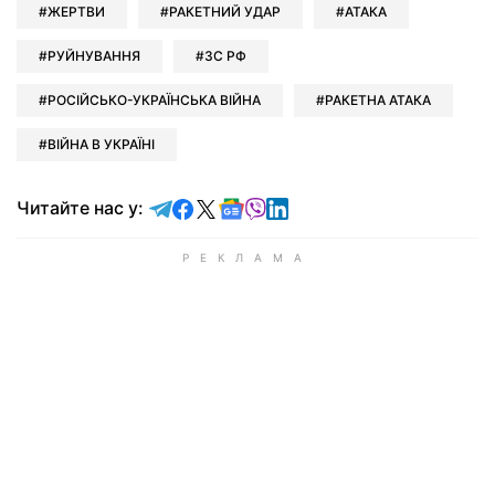
ЖЕРТВИ
РАКЕТНИЙ УДАР
АТАКА
РУЙНУВАННЯ
ЗС РФ
РОСІЙСЬКО-УКРАЇНСЬКА ВІЙНА
РАКЕТНА АТАКА
ВІЙНА В УКРАЇНІ
Читайте у Telegram
Читайте у Facebook
Читайте у X
Читайте у Google news
Читайте у Viber
Читайте у LinkedIn
Читайте нас у: