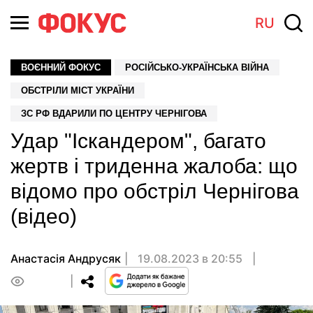
RU
ВОЄННИЙ ФОКУС
РОСІЙСЬКО-УКРАЇНСЬКА ВІЙНА
ОБСТРІЛИ МІСТ УКРАЇНИ
ЗС РФ ВДАРИЛИ ПО ЦЕНТРУ ЧЕРНІГОВА
Удар "Іскандером", багато
жертв і триденна жалоба: що
відомо про обстріл Чернігова
(відео)
Анастасiя Андрусяк
19.08.2023 в 20:55
0