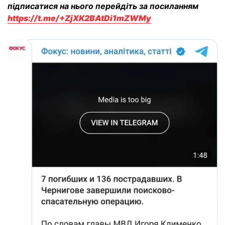
підписатися на нього перейдіть за посиланням
https://t.me/+ZjXK2BAtDi1mZWMy