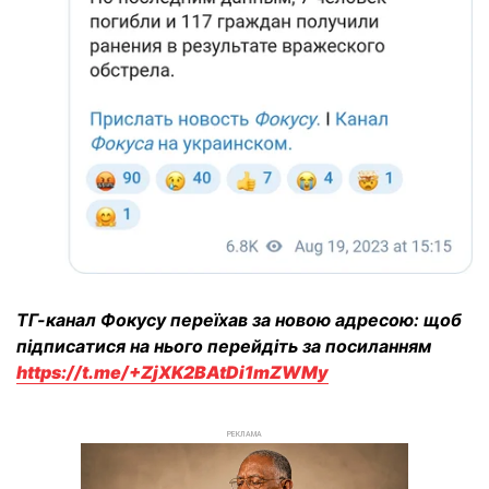
ТГ-канал Фокусу переїхав за новою адресою: щоб
підписатися на нього перейдіть за посиланням
https://t.me/+ZjXK2BAtDi1mZWMy
РЕКЛАМА