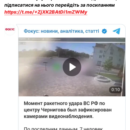
підписатися на нього перейдіть за посиланням
https://t.me/+ZjXK2BAtDi1mZWMy