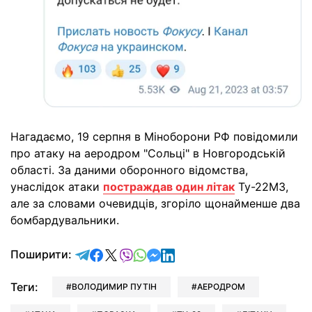
Нагадаємо, 19 серпня в Міноборони РФ повідомили
про атаку на аеродром "Сольці" в Новгородській
області. За даними оборонного відомства,
унаслідок атаки
постраждав один літак
Ту-22М3,
але за словами очевидців, згоріло щонайменше два
бомбардувальники.
відправити у Telegram
поділитись у Facebook
поділитись у X
відправити у Viber
відправити у Whatsapp
відправити у Messenger
відправити у LinkedIn
Поширити:
Теги:
ВОЛОДИМИР ПУТІН
АЕРОДРОМ