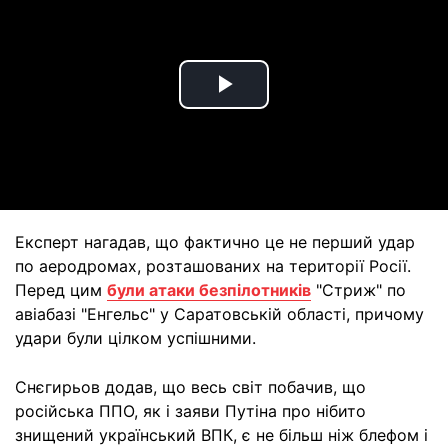
Play
Video
Експерт нагадав, що фактично це не перший удар
по аеродромах, розташованих на території Росії.
Перед цим
були атаки безпілотників
"Стриж" по
авіабазі "Енгельс" у Саратовській області, причому
удари були цілком успішними.
Снєгирьов додав, що весь світ побачив, що
російська ППО, як і заяви Путіна про нібито
знищений український ВПК, є не більш ніж блефом і