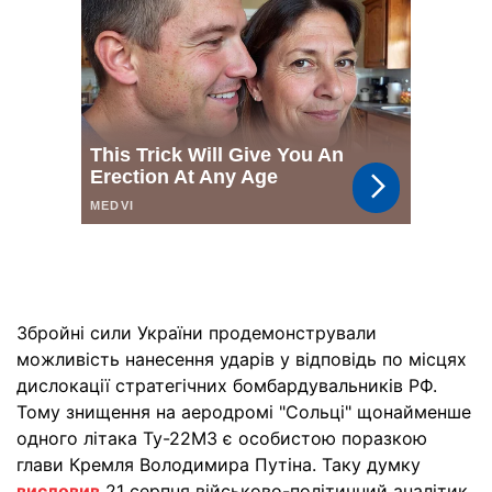
Збройні сили України продемонстрували
можливість нанесення ударів у відповідь по місцях
дислокації стратегічних бомбардувальників РФ.
Тому знищення на аеродромі "Сольці" щонайменше
одного літака Ту-22М3 є особистою поразкою
глави Кремля Володимира Путіна. Таку думку
висловив
21 серпня військово-політичний аналітик