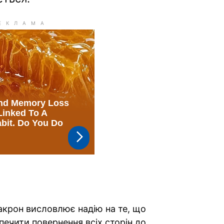
крон висловлює надію на те, що
печити повернення всіх сторін до