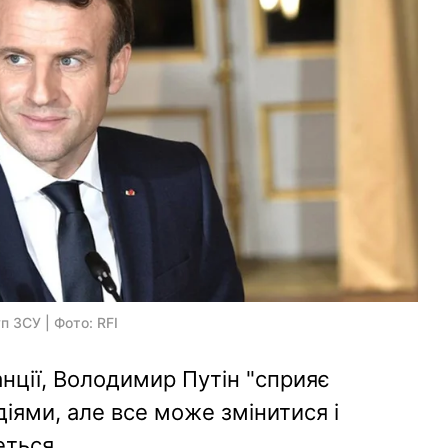
 ЗСУ | Фото: RFI
нції, Володимир Путін "сприяє
діями, але все може змінитися і
ться.