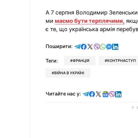
А 7 серпня Володимир Зеленський
ми
маємо бути терплячими,
якщо
є те, що українська армія перебува
відправити у Telegram
поділитись у Facebo
поділитись у X
відправити у Vi
відправити у
відправит
відправи
Поширити:
Теги:
ФРАНЦІЯ
КОНТРНАСТУП
ВІЙНА В УКРАЇНІ
Читайте у Telegram
Читайте у Faceb
Читайте у X
Читайте у 
Читайте у
Читайт
Читайте нас у: