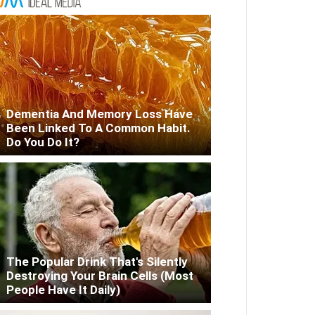
Dementia And Memory Loss Have
Been Linked To A Common Habit.
Do You Do It?
The Popular Drink That's Silently
Destroying Your Brain Cells (Most
People Have It Daily)