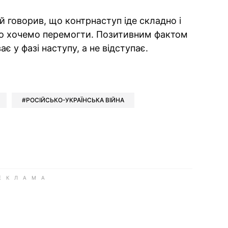
 говорив, що контрнаступ іде складно і
 хочемо перемогти. Позитивним фактом
є у фазі наступу, а не відступає.
ok
ber
 Whatsapp
и у Messenger
ти у LinkedIn
РОСІЙСЬКО-УКРАЇНСЬКА ВІЙНА
ook
Google news
 Viber
е у LinkedIn