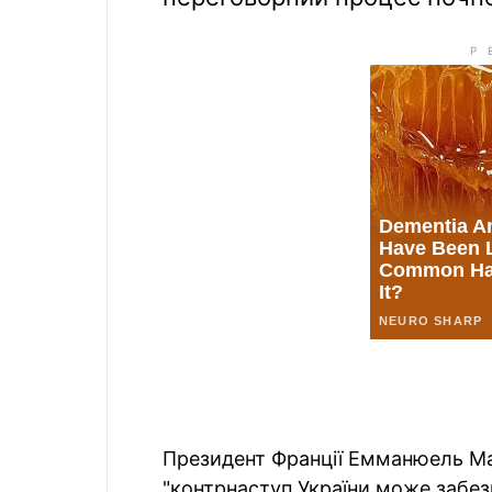
Президент Франції Емманюель Ма
"контрнаступ України може забез