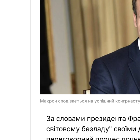
Макрон сподівається на успішний контрнаступ
За словами президента Фра
світовому безладу" своїми 
переговорний процес почне