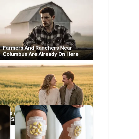
Farmers And Ranchers Near
Columbus Are Already On Here
She Asked About Saturday Night.
He Said He'd Be Up At Four.