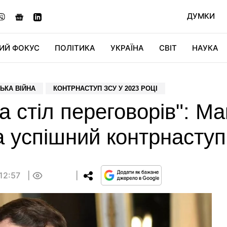
ДУМКИ
ИЙ ФОКУС
ПОЛІТИКА
УКРАЇНА
СВІТ
НАУКА
ДІДЖИТАЛ
АВТО
СВІТФАН
КУ
ЬКА ВІЙНА
КОНТРНАСТУП ЗСУ У 2023 РОЦІ
а стіл переговорів": М
а успішний контрнасту
 12:57
0