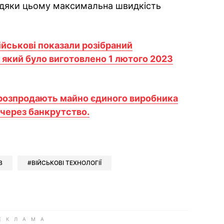
Завдяки цьому максимальна швидкість
ійськові показали розібраний
 який було виготовлено 1 лютого 2023
розпродають майно єдиного виробника
через банкрутство.
ok
ber
 Whatsapp
и у Messenger
ти у LinkedIn
В
ВІЙСЬКОВІ ТЕХНОЛОГІЇ
ook
Google news
 Viber
е у LinkedIn