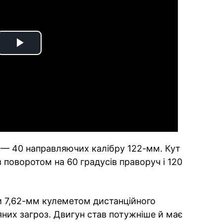
Play
Video
— 40 направляючих калібру 122-мм. Кут
з поворотом на 60 градусів праворуч і 120
 7,62-мм кулеметом дистанційного
яних загроз. Двигун став потужніше й має