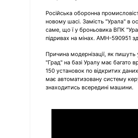
Російська оборонна промисловіс
новому шасі. Замість "Урала" в о
саме, що ї у броньовика ВПК "Ура
підривах на мінах. АМН-590951 зд
Причина модернізації, як пишуть 
"Град" на базі Уралу має багато
150 установок по відкритих дани
має автоматизовану систему кер
знаходитись всередині машини.