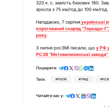
320 к. с. замість базових 180. 
зросла з 75 км/год до 100 км/год.
Нагадаємо, 7 серпня
українські в
корегований снаряд "Торнадо-Г",
року
.
3 липня росЗМІ писали, що
у РФ 
РСЗВ "Мотовилихинські заводи" 
відправити у Telegram
поділитись у Facebo
поділитись у X
відправити у Vi
відправити у
відправит
відправи
Поширити:
Теги:
РОСІЯ
ГРАД
РСЗ
Читайте у Telegram
Читайте у Faceb
Читайте у X
Читайте у 
Читайте у
Читайт
Читайте нас у: