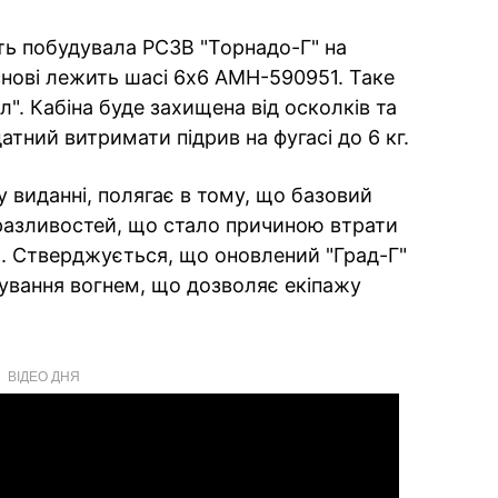
ть побудувала РСЗВ "Торнадо-Г" на
снові лежить шасі 6х6 АМН-590951. Таке
л". Кабіна буде захищена від осколків та
атний витримати підрив на фугасі до 6 кг.
у виданні, полягає в тому, що базовий
 вразливостей, що стало причиною втрати
х. Стверджується, що оновлений "Град-Г"
ування вогнем, що дозволяє екіпажу
ВІДЕО ДНЯ