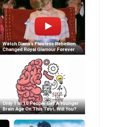
Watch Diana's Flawless Rebellion
Changed Royal Glamour Forever
Only 1 In 10 People Get A Younger
Brain Age On This Test. Will You?