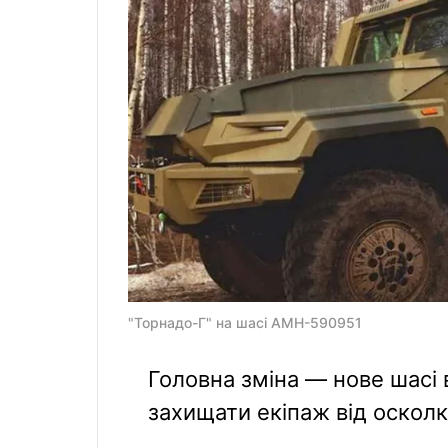
"Торнадо-Г" на шасі АМН-590951
Головна зміна — нове шасі 
захищати екіпаж від осколкі