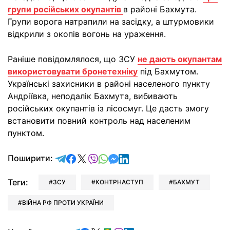
групи російських окупантів
в районі Бахмута.
Групи ворога натрапили на засідку, а штурмовики
відкрили з окопів вогонь на ураження.
Раніше повідомлялося, що ЗСУ
не дають окупантам
використовувати бронетехніку
під Бахмутом.
Українські захисники в районі населеного пункту
Андріївка, неподалік Бахмута, вибивають
російських окупантів із лісосмуг. Це дасть змогу
встановити повний контроль над населеним
пунктом.
відправити у Telegram
поділитись у Facebook
поділитись у X
відправити у Viber
відправити у Whatsapp
відправити у Messenger
відправити у LinkedIn
Поширити:
Теги:
ЗСУ
КОНТРНАСТУП
БАХМУТ
ВІЙНА РФ ПРОТИ УКРАЇНИ