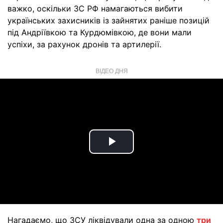
важко, оскільки ЗС РФ намагаються вибити
українських захисників із зайнятих раніше позицій
під Андріївкою та Курдюмівкою, де вони мали
успіхи, за рахунок дронів та артилерії.
ВІДЕО ДНЯ
Play
Video
Нагадаємо, що ЗСУ ліквідували одна за одною
три