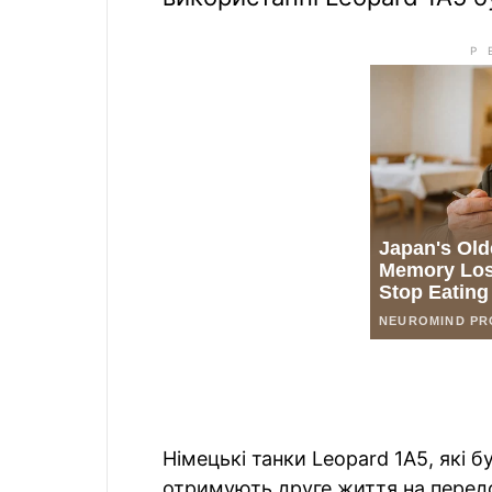
Німецькі танки Leopard 1A5, які б
отримують друге життя на передов