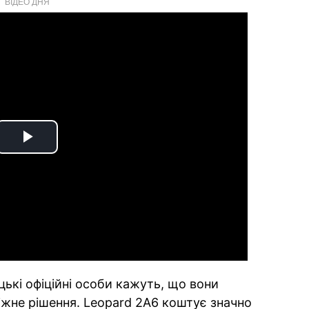
ВІДЕО ДНЯ
Play
Video
цькі офіційні особи кажуть, що вони
жне рішення. Leopard 2A6 коштує значно