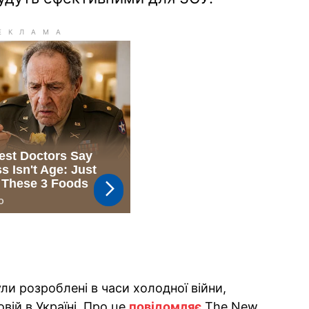
ули розроблені в часи холодної війни,
ій в Україні. Про це
повідомляє
The New