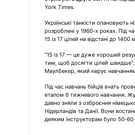
York Times.
Українські танкісти опановують ні
розроблені у 1960-х роках. Під ч
15 із 17 цілей на відстані до 1400 
"15 із 17 — це дуже хороший рез
тим, щоб досягти цілей швидше"
Маулбекер, який керує навчання
Під час навчань бійців вчать про
етапом 6 тижневого навчання. Жу
давно зняли з озброєння німецько
Нідерландів та Данії. Вони востан
деяким інструкторам було 50-60