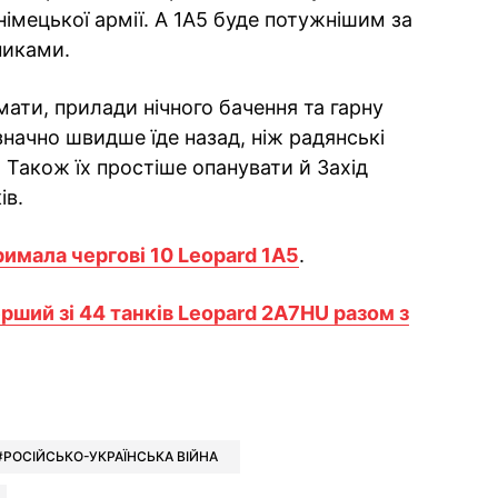
німецької армії. А 1A5 буде потужнішим за
никами.
мати, прилади нічного бачення та гарну
значно швидше їде назад, ніж радянські
 Також їх простіше опанувати й Захід
ів.
римала чергові 10 Leopard 1A5
.
ший зі 44 танків Leopard 2A7HU разом з
ok
ber
 Whatsapp
и у Messenger
ти у LinkedIn
РОСІЙСЬКО-УКРАЇНСЬКА ВІЙНА