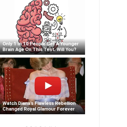
Only 1 In 10 People Get A Younger
Brain Age On This Test. Will You?
Watch Diana's Flawless Rebellion
Changed Royal Glamour Forever