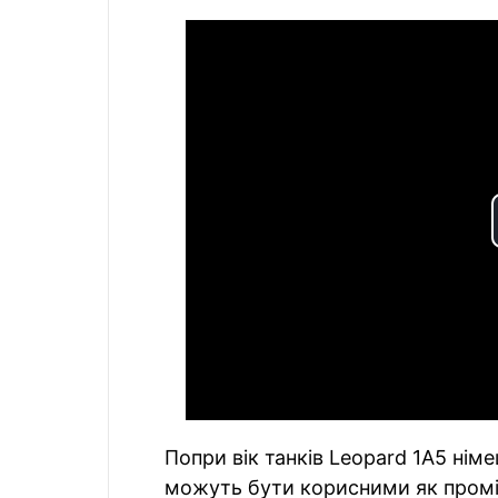
Попри вік танків Leopard 1A5 німе
можуть бути корисними як промі