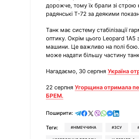
дорожче, тому їх брали зі строю 
радянські Т-72 за деякими показ
Танк має систему стабілізації гар
оптику. Окрім цього Leopard 1A5 
машини. Це важливо на полі бою.
може надати більшу частину танк
Нагадаємо, 30 серпня
Україна от
22 серпня
Угорщина отримала пер
БРЕМ.
відправити у Telegram
поділитись у Facebo
поділитись у X
відправити у Vi
відправити у
відправит
відправи
Поширити:
Теги:
НІМЕЧЧИНА
ЗСУ