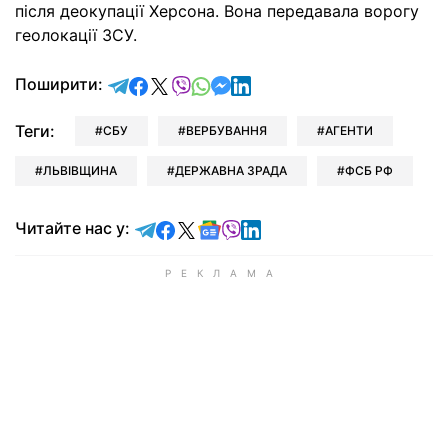
після деокупації Херсона. Вона передавала ворогу
геолокації ЗСУ.
відправити у Telegram
поділитись у Facebook
поділитись у X
відправити у Viber
відправити у Whatsapp
відправити у Messenger
відправити у LinkedIn
Поширити:
Теги:
СБУ
ВЕРБУВАННЯ
АГЕНТИ
ЛЬВІВЩИНА
ДЕРЖАВНА ЗРАДА
ФСБ РФ
Читайте у Telegram
Читайте у Facebook
Читайте у X
Читайте у Google news
Читайте у Viber
Читайте у LinkedIn
Читайте нас у: