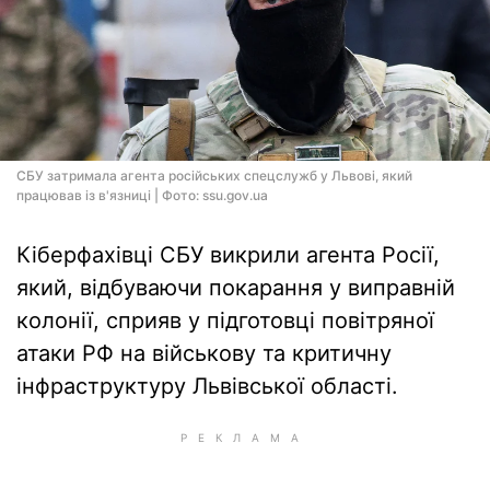
СБУ затримала агента російських спецслужб у Львові, який
працював із в'язниці | Фото: ssu.gov.ua
Кіберфахівці СБУ викрили агента Росії,
який, відбуваючи покарання у виправній
колонії, сприяв у підготовці повітряної
атаки РФ на військову та критичну
інфраструктуру Львівської області.