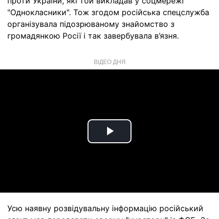
проти України, які той викладав у соцмережі
"Однокласники". Тож згодом російська спецслужба
організувала підозрюваному знайомство з
громадянкою Росії і так завербувала в’язня.
ВІДЕО ДНЯ
Play
Video
Усю наявну розвідувальну інформацію російський