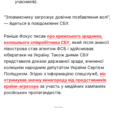
учасників).
"Зловмиснику загрожує довічне позбавлення волі",
— йдеться в повідомленні СБУ.
Раніше
Фокус
писав
про кримського зрадника,
колишнього співробітника СБУ
, який після анексії
півострова став агентом ФСБ і здійснював
кібератаки на Україну. Також днями СБУ
представила докази державної зради, вчиненої
колишнім народним депутатом України Сергієм
Поліщуком. Згідно з інформацією спецслужб,
він
отримував значну винагороду від представників
країни-агресора
за участь у медійних кампаніях
російських пропагандистів.
РЕКЛАМА