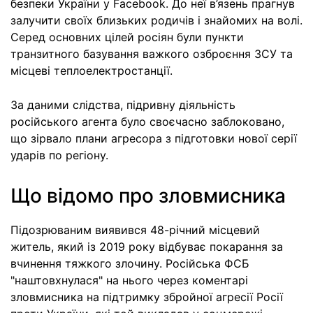
безпеки України у Facebook. До неї в’язень прагнув
залучити своїх близьких родичів і знайомих на волі.
Серед основних цілей росіян були пункти
транзитного базування важкого озброєння ЗСУ та
місцеві теплоелектростанції.
За даними слідства, підривну діяльність
російського агента було своєчасно заблоковано,
що зірвало плани агресора з підготовки нової серії
ударів по регіону.
Що відомо про зловмисника
Підозрюваним виявився 48-річний місцевий
житель, який із 2019 року відбуває покарання за
вчинення тяжкого злочину. Російська ФСБ
"наштовхнулася" на нього через коментарі
зловмисника на підтримку збройної агресії Росії