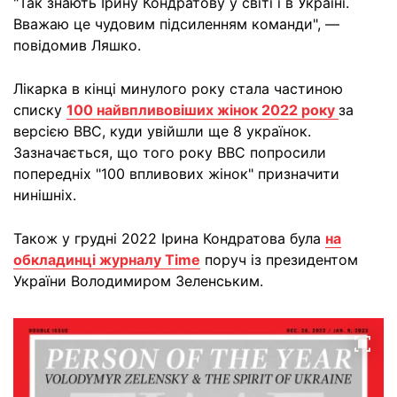
"Так знають Ірину Кондратову у світі і в Україні.
Вважаю це чудовим підсиленням команди", —
повідомив Ляшко.
Лікарка в кінці минулого року стала частиною
списку
100 найвпливовіших жінок 2022 року
за
версією BBC, куди увійшли ще 8 українок.
Зазначається, що того року ВВС попросили
попередніх "100 впливових жінок" призначити
нинішніх.
Також у грудні 2022 Ірина Кондратова була
на
обкладинці журналу Time
поруч із президентом
України Володимиром Зеленським.