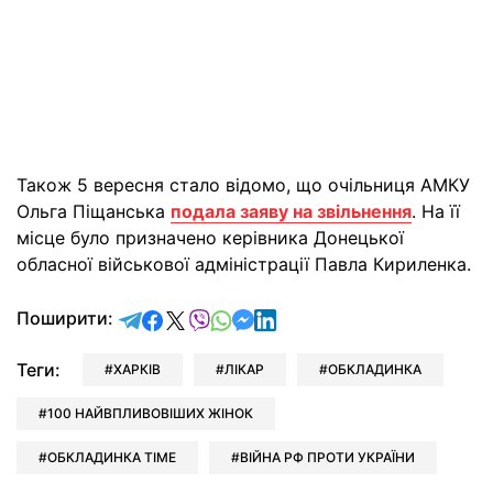
Також 5 вересня стало відомо, що очільниця АМКУ
Ольга Піщанська
подала заяву на звільнення
. На її
місце було призначено керівника Донецької
обласної військової адміністрації Павла Кириленка.
відправити у Telegram
поділитись у Facebook
поділитись у X
відправити у Viber
відправити у Whatsapp
відправити у Messenger
відправити у LinkedIn
Поширити:
Теги:
ХАРКІВ
ЛІКАР
ОБКЛАДИНКА
100 НАЙВПЛИВОВІШИХ ЖІНОК
ОБКЛАДИНКА TIME
ВІЙНА РФ ПРОТИ УКРАЇНИ