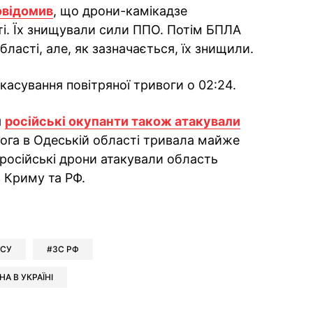
овідомив
, що дрони-камікадзе
ті. Їх знищували сили ППО. Потім БПЛА
області, але, як зазначається, їх знищили.
касування повітряної тривоги о 02:24.
я
російські окупанти також атакували
вога в Одеській області тривала майже
 російські дрони атакували область
 Криму та РФ.
ok
ber
 Whatsapp
и у Messenger
ти у LinkedIn
ЗСУ
ЗС РФ
НА В УКРАЇНІ