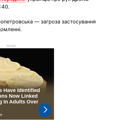
:40.
ропетровська — загроза застосування
омленні.
РЕКЛАМА