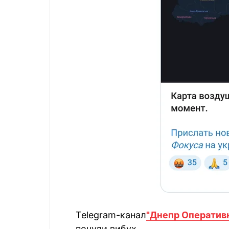
Telegram-канал
"Днепр Оператив
почули вибух.