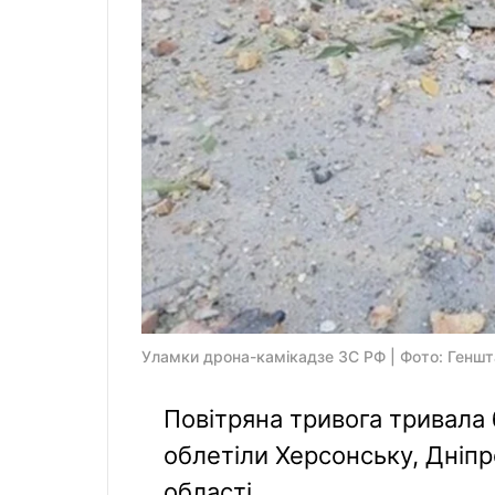
Уламки дрона-камікадзе ЗС РФ | Фото: Генш
Повітряна тривога тривала 
облетіли Херсонську, Дніпр
області.