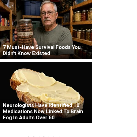
7 Must-Have Survival Foods You
Didn't Know Existed
Neurologists Have Identified 10
Medications Now Linked To Brain
Fog In Adults Over 60