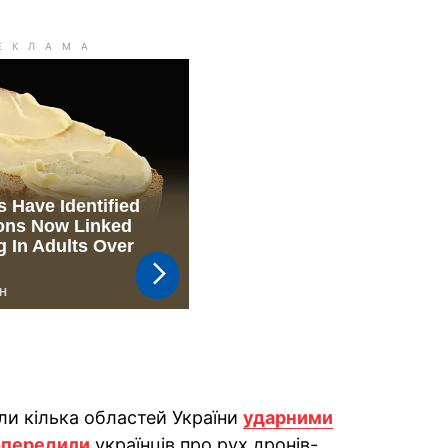
али кілька областей України
ударними
опередили
українців про рух дронів-