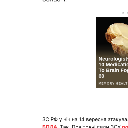
ЗС РФ у ніч на 14 вересня атакув
БПЛА
. Так, Повітряні сили ЗСУ
п