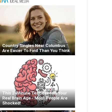
Country Singles Near Columbus
Are Easier To Find Than You Think
This 2-Minute Test Reveals Your
Real Brain Age - Most People Are
Shocked!