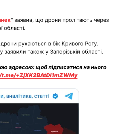
анек
" заявив, що дрони пролітають через
 області.
 дрони рухаються в бік Кривого Рогу.
у заявили також у Запорізькій області.
вою адресою: щоб підписатися на нього
://t.me/+ZjXK2BAtDi1mZWMy