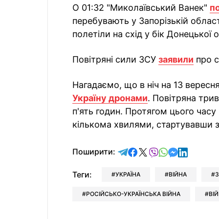
О 01:32 "Миколаївський Ванек"
п
перебувають у Запорізькій облас
полетіли на схід у бік Донецької 
Повітряні сили ЗСУ
заявили
про с
Нагадаємо, що в ніч на 13 вересн
Україну дронами
. Повітряна три
п'ять годин. Протягом цього часу
кількома хвилями, стартувавши з
відправити у Telegram
поділитись у Facebo
поділитись у X
відправити у Vi
відправити у
відправит
відправи
Поширити:
Теги:
УКРАЇНА
ВІЙНА
РОСІЙСЬКО-УКРАЇНСЬКА ВІЙНА
ВІЙ