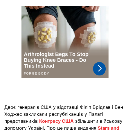
Двоє генералів США у відставці Філіп Брідлав і Бен
Ходжес закликали республіканців у Палаті
представників
Конгресу США
збільшити військову
допомогу Україні. Про це пише видання
Stars and