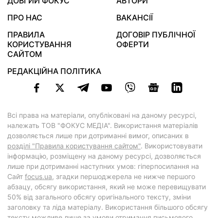
ДОВГИЙ ФОКУС
АВТОРИ
ПРО НАС
ВАКАНСІЇ
ПРАВИЛА
ДОГОВІР ПУБЛІЧНОЇ
КОРИСТУВАННЯ
ОФЕРТИ
САЙТОМ
РЕДАКЦІЙНА ПОЛІТИКА
Всі права на матеріали, опубліковані на даному ресурсі,
належать ТОВ "ФОКУС МЕДІА". Використання матеріалів
дозволяється лише при дотриманні вимог, описаних в
розділі "Правила користування сайтом"
. Використовувати
інформацію, розміщену на даному ресурсі, дозволяється
лише при дотриманні наступних умов: гіперпосилання на
Cайт
focus.ua
, згадки першоджерела не нижче першого
абзацу, обсягу використання, який не може перевищувати
50% від загального обсягу оригінального тексту, зміни
заголовку та ліда матеріалу. Використання більшого обсягу
тексту можливе лише за умови отримання письмового