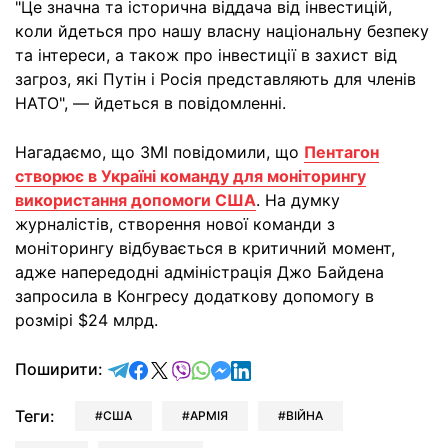
"Це значна та історична віддача від інвестицій,
коли йдеться про нашу власну національну безпеку
та інтереси, а також про інвестиції в захист від
загроз, які Путін і Росія представляють для членів
НАТО", — йдеться в повідомленні.
Нагадаємо, що ЗМІ повідомили, що
Пентагон
створює в Україні команду для моніторингу
використання допомоги США
. На думку
журналістів, створення нової команди з
моніторингу відбувається в критичний момент,
адже напередодні адміністрація Джо Байдена
запросила в Конгресу додаткову допомогу в
розмірі $24 млрд.
відправити у Telegram
поділитись у Facebook
поділитись у X
відправити у Viber
відправити у Whatsapp
відправити у Messenger
відправити у LinkedIn
Поширити:
Теги:
США
АРМІЯ
ВІЙНА