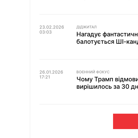
23.02.2026
ДІДЖИТАЛ
03:03
Нагадує фантастичну
балотується ШІ-кан
26.01.2026
ВОЄННИЙ ФОКУС
17:21
Чому Трамп відмовив
вирішилось за 30 дн