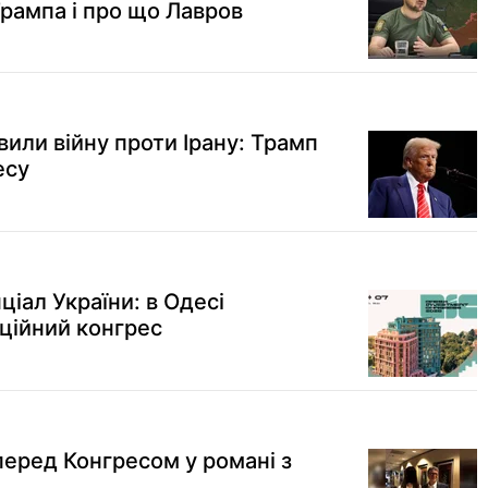
Трампа і про що Лавров
или війну проти Ірану: Трамп
есу
ціал України: в Одесі
иційний конгрес
 перед Конгресом у романі з