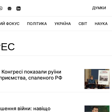
ДУМКИ
ИЙ ФОКУС
ПОЛІТИКА
УКРАЇНА
СВІТ
НАУКА
ДІДЖИТАЛ
АВТО
СВІТФАН
КУ
РЕС
у Конгресі показали руїни
приємства, спаленого РФ
ершення війни: навіщо