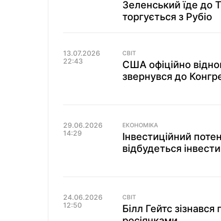
Зеленський їде до 
торгується з Рубіо
13.07.2026
СВІТ
22:43
США офіційно віднов
звернувся до Конгр
29.06.2026
ЕКОНОМІКА
14:29
Інвестиційний потен
відбудеться інвест
24.06.2026
СВІТ
12:50
Білл Гейтс зізнався
росіянками