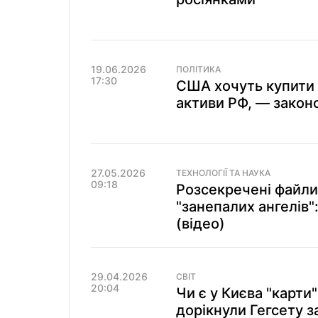
19.06.2026
ПОЛІТИКА
17:30
США хочуть купити 
активи РФ, — закон
27.05.2026
ТЕХНОЛОГІЇ ТА НАУКА
09:18
Розсекречені файли
"занепалих ангелів":
(відео)
29.04.2026
СВІТ
20:04
Чи є у Києва "карти
дорікнули Гегсету з