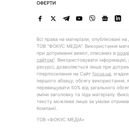
ОФЕРТИ
Всі права на матеріали, опубліковані н
ТОВ "ФОКУС МЕДІА". Використання мате
при дотриманні вимог, описаних в
розд
сайтом"
. Використовувати інформацію,
ресурсі, дозволяється лише при дотрим
гіперпосилання на Cайт
focus.ua
, згадк
першого абзацу, обсягу використання, 
перевищувати 50% від загального обсяг
зміни заголовку та ліда матеріалу. Вик
тексту можливе лише за умови отрима
Компанії.
ТОВ «ФОКУС МЕДІА»