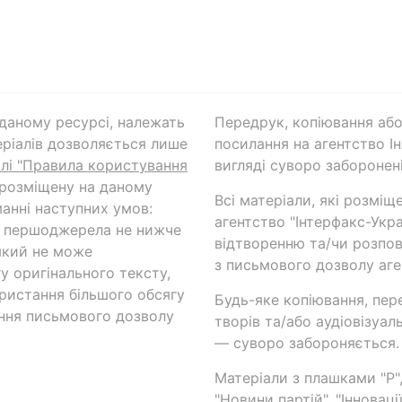
а даному ресурсі, належать
Передрук, копіювання або
ріалів дозволяється лише
посилання на агентство Ін
ілі "Правила користування
вигляді суворо заборонені
 розміщену на даному
Всі матеріали, які розміщ
анні наступних умов:
агентство "Інтерфакс-Укр
и першоджерела не нижче
відтворенню та/чи розпов
який не може
з письмового дозволу аге
у оригінального тексту,
ористання більшого обсягу
Будь-яке копіювання, пер
ння письмового дозволу
творів та/або аудіовізуал
— суворо забороняється.
Матеріали з плашками "Р",
"Новини партій", "Інноваці