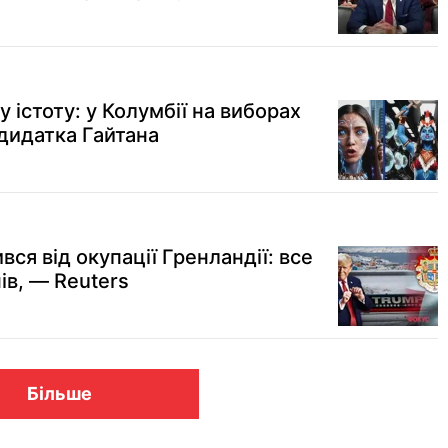
 істоту: у Колумбії на виборах
дидатка Гайтана
ся від окупації Гренландії: все
ів, — Reuters
Більше