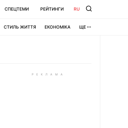
СПЕЦТЕМИ
РЕЙТИНГИ
RU
СТИЛЬ ЖИТТЯ
ЕКОНОМІКА
ЩЕ
ЛЬТУРА
ВІДЕОІГРИ
СПОРТ