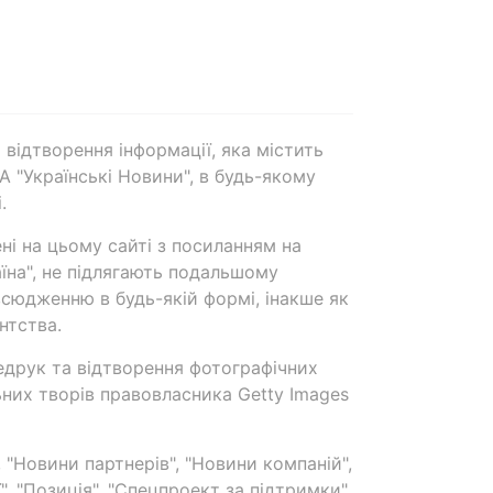
 відтворення інформації, яка містить
А "Українські Новини", в будь-якому
.
ені на цьому сайті з посиланням на
аїна", не підлягають подальшому
сюдженню в будь-якій формі, інакше як
нтства.
едрук та відтворення фотографічних
ьних творів правовласника Getty Images
 "Новини партнерів", "Новини компаній",
ї", "Позиція", "Спецпроект за підтримки"