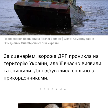
Перевезення броньовика Roshel Senator | Фото: Командування
Об'єднаних Сил Збройних сил України
За сценарієм, ворожа ДРГ проникла на
територію України, але її вчасно виявили
та знищили. Дії відбувалися спільно з
прикордонниками.