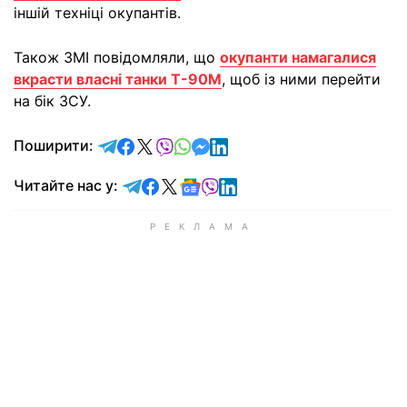
іншій техніці окупантів.
Також ЗМІ повідомляли, що
окупанти намагалися
вкрасти власні танки Т-90М
, щоб із ними перейти
на бік ЗСУ.
відправити у Telegram
поділитись у Facebook
поділитись у X
відправити у Viber
відправити у Whatsapp
відправити у Messenger
відправити у LinkedIn
Поширити:
Читайте у Telegram
Читайте у Facebook
Читайте у X
Читайте у Google news
Читайте у Viber
Читайте у LinkedIn
Читайте нас у: