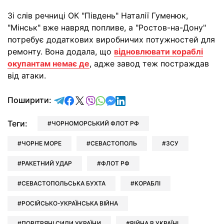
Зі слів речниці ОК "Південь" Наталії Гуменюк,
"Мінськ" вже навряд попливе, а "Ростов-на-Дону"
потребує додаткових виробничих потужностей для
ремонту. Вона додала, що
відновлювати кораблі
окупантам немає де
, адже завод теж постраждав
від атаки.
відправити у Telegram
поділитись у Facebook
поділитись у X
відправити у Viber
відправити у Whatsapp
відправити у Messenger
відправити у LinkedIn
Поширити:
Теги:
ЧОРНОМОРСЬКИЙ ФЛОТ РФ
ЧОРНЕ МОРЕ
СЕВАСТОПОЛЬ
ЗСУ
РАКЕТНИЙ УДАР
ФЛОТ РФ
СЕВАСТОПОЛЬСЬКА БУХТА
КОРАБЛІ
РОСІЙСЬКО-УКРАЇНСЬКА ВІЙНА
ПОВІТРЯНІ СИЛИ УКРАЇНИ
ВІЙНА В УКРАЇНІ