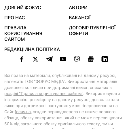
ДОВГИЙ ФОКУС
АВТОРИ
ПРО НАС
ВАКАНСІЇ
ПРАВИЛА
ДОГОВІР ПУБЛІЧНОЇ
КОРИСТУВАННЯ
ОФЕРТИ
САЙТОМ
РЕДАКЦІЙНА ПОЛІТИКА
Всі права на матеріали, опубліковані на даному ресурсі,
належать ТОВ "ФОКУС МЕДІА". Використання матеріалів
дозволяється лише при дотриманні вимог, описаних в
розділі "Правила користування сайтом"
. Використовувати
інформацію, розміщену на даному ресурсі, дозволяється
лише при дотриманні наступних умов: гіперпосилання на
Cайт
focus.ua
, згадки першоджерела не нижче першого
абзацу, обсягу використання, який не може перевищувати
50% від загального обсягу оригінального тексту, зміни