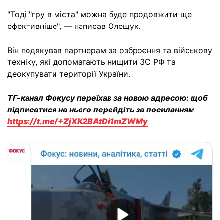
"Тоді "гру в міста" можна буде продовжити ще
ефективніше", — написав Олещук.
Він подякував партнерам за озброєння та військову
техніку, які допомагають нищити ЗС РФ та
деокупувати території України.
ТГ-канал Фокусу переїхав за новою адресою: щоб
підписатися на нього перейдіть за посиланням
https://t.me/+ZjXK2BAtDi1mZWMy