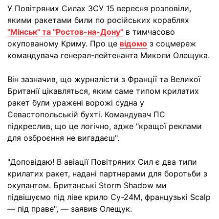
У Повітряних Силах ЗСУ 15 вересня розповіли,
якими ракетами били по російських кораблях
"Мінськ" та "Ростов-на-Дону"
в тимчасово
окупованому Криму. Про це
відомо
з соцмереж
командувача генерал-лейтенанта Миколи Олещука.
Він зазначив, що журналісти з Франції та Великої
Британії цікавляться, яким саме типом крилатих
ракет були уражені ворожі судна у
Севастопольській бухті. Командувач ПС
підкреслив, що це логічно, адже "кращої реклами
для озброєння не вигадаєш".
"Доповідаю! В авіації Повітряних Сил є два типи
крилатих ракет, надані партнерами для боротьби з
окупантом. Британські Storm Shadow ми
підвішуємо під ліве крило Су-24М, французькі Scalp
— під праве", — заявив Олещук.