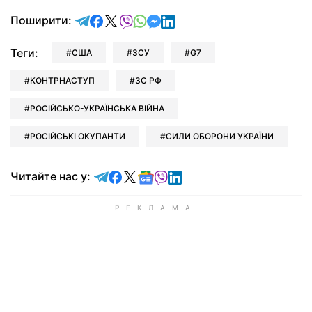
відправити у Telegram
поділитись у Facebook
поділитись у X
відправити у Viber
відправити у Whatsapp
відправити у Messenger
відправити у LinkedIn
Поширити:
Теги:
США
ЗСУ
G7
КОНТРНАСТУП
ЗС РФ
РОСІЙСЬКО-УКРАЇНСЬКА ВІЙНА
РОСІЙСЬКІ ОКУПАНТИ
СИЛИ ОБОРОНИ УКРАЇНИ
Читайте у Telegram
Читайте у Facebook
Читайте у X
Читайте у Google news
Читайте у Viber
Читайте у LinkedIn
Читайте нас у: