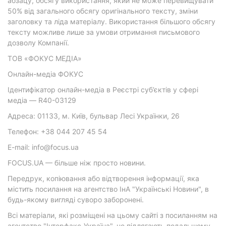
абзацу, обсягу використання, який не може перевищувати
50% від загального обсягу оригінального тексту, зміни
заголовку та ліда матеріалу. Використання більшого обсягу
тексту можливе лише за умови отримання письмового
дозволу Компанії.
ТОВ «ФОКУС МЕДІА»
Онлайн-медіа ФОКУС
Ідентифікатор онлайн-медіа в Реєстрі суб’єктів у сфері
медіа — R40-03129
Адреса: 01133, м. Київ, бульвар Лесі Українки, 26
Телефон: +38 044 207 45 54
E-mail: info@focus.ua
FOCUS.UA — більше ніж просто новини.
Передрук, копіювання або відтворення інформації, яка
містить посилання на агентство ІнА "Українські Новини", в
будь-якому вигляді суворо заборонені.
Всі матеріали, які розміщені на цьому сайті з посиланням на
агентство "Інтерфакс-Україна", не підлягають подальшому