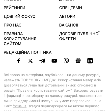
РЕЙТИНГИ
СПЕЦТЕМИ
ДОВГИЙ ФОКУС
АВТОРИ
ПРО НАС
ВАКАНСІЇ
ПРАВИЛА
ДОГОВІР ПУБЛІЧНОЇ
КОРИСТУВАННЯ
ОФЕРТИ
САЙТОМ
РЕДАКЦІЙНА ПОЛІТИКА
Всі права на матеріали, опубліковані на даному ресурсі,
належать ТОВ "ФОКУС МЕДІА". Використання матеріалів
дозволяється лише при дотриманні вимог, описаних в
розділі "Правила користування сайтом"
. Використовувати
інформацію, розміщену на даному ресурсі, дозволяється
лише при дотриманні наступних умов: гіперпосилання на
Cайт
focus.ua
, згадки першоджерела не нижче першого