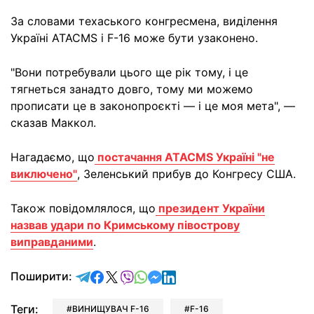
За словами техаського конгресмена, виділення
Україні ATACMS і F-16 може бути узаконено.
"Вони потребували цього ще рік тому, і це
тягнеться занадто довго, тому ми можемо
прописати це в законопроєкті — і це моя мета", —
сказав Маккол.
Нагадаємо, що
постачання ATACMS Україні "не
виключено"
, Зеленський прибув до Конгресу США.
Також повідомлялося, що
президент України
назвав удари по Кримському півострову
виправданими
.
відправити у Telegram
поділитись у Facebook
поділитись у X
відправити у Viber
відправити у Whatsapp
відправити у Messenger
відправити у LinkedIn
Поширити:
Теги:
ВИНИЩУВАЧ F-16
F-16