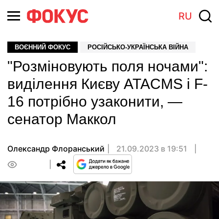
RU
ВОЄННИЙ ФОКУС
РОСІЙСЬКО-УКРАЇНСЬКА ВІЙНА
"Розміновують поля ночами":
виділення Києву ATACMS і F-
16 потрібно узаконити, —
сенатор Маккол
Олександр Флоранський
21.09.2023 в 19:51
0