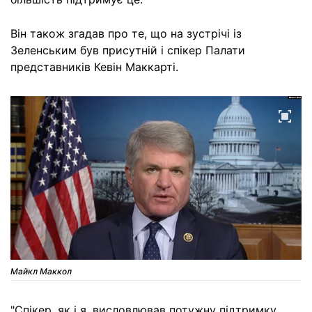
Він також згадав про те, що на зустрічі із
Зеленським був присутній і спікер Палати
представників Кевін Маккарті.
Майкл Маккол
"Спікер, як і я, висловлював потужну підтримку