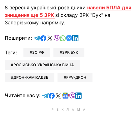
8 вересня українські розвідники
навели БПЛА для
знищення ще 5 ЗРК
зі складу ЗРК "Бук" на
Запорізькому напрямку.
відправити у Telegram
поділитись у Facebook
поділитись у X
відправити у Viber
відправити у Whatsapp
відправити у Messenger
відправити у LinkedIn
Поширити:
Теги:
ЗС РФ
ЗРК БУК
РОСІЙСЬКО-УКРАЇНСЬКА ВІЙНА
ДРОН-КАМІКАДЗЕ
FPV-ДРОН
Читайте у Telegram
Читайте у Facebook
Читайте у X
Читайте у Google news
Читайте у Viber
Читайте у LinkedIn
Читайте нас у: