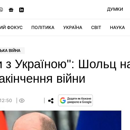
ДУМКИ
ИЙ ФОКУС
ПОЛІТИКА
УКРАЇНА
СВІТ
НАУКА
ДІДЖИТАЛ
АВТО
СВІТФАН
КУ
ЬКА ВІЙНА
 з Україною": Шольц на
акінчення війни
 12:50
0