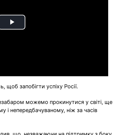
Play
Video
, щоб запобігти успіху Росії.
езабаром можемо прокинутися у світі, ще
у і непередбачуваному, ніж за часів
див, що, незважаючи на підтримку з боку