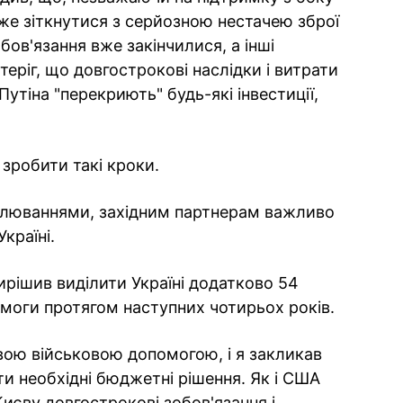
же зіткнутися з серйозною нестачею зброї
обов'язання вже закінчилися, а інші
еріг, що довгострокові наслідки і витрати
Путіна "перекриють" будь-які інвестиції,
зробити такі кроки.
овлюваннями, західним партнерам важливо
країні.
ирішив виділити Україні додатково 54
омоги протягом наступних чотирьох років.
ою військовою допомогою, і я закликав
и необхідні бюджетні рішення. Як і США
Києву довгострокові зобов'язання і