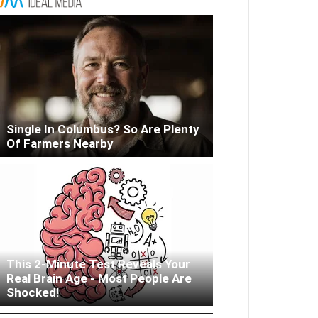
Single In Columbus? So Are Plenty
Of Farmers Nearby
This 2-Minute Test Reveals Your
Real Brain Age - Most People Are
Woman Lives In Garage - Don't
Shocked!
Judge Until You Peek Inside