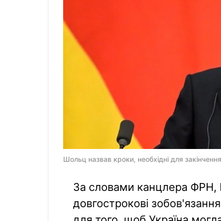
Шольц назвав кроки, необхідні для закінчення в
За словами канцлера ФРН, 
довгострокові зобов'язання
для того, щоб Україна могл