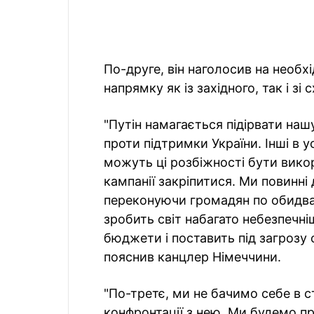
По-друге, він наголосив на необх
напрямку як із західного, так і зі
"Путін намагається підірвати наш
проти підтримки України. Інші в у
можуть ці розбіжності бути викор
кампанії закріпитися. Ми повинн
переконуючи громадян по обидва
зробить світ набагато небезпечн
бюджети і поставить під загрозу 
пояснив канцлер Німеччини.
"По-третє, ми не бачимо себе в ст
конфронтації з нею. Ми будемо п