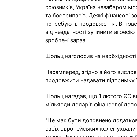
союзників, Україна незабаром мо
та боєприпасів. Деякі фінансові з
потребують продовження. Він заст
від нездатності зупинити агресію 
зроблені зараз.
Шольц наголосив на необхідності 
Насамперед, згідно з його висл
продовжити надавати підтримку У
Шольц нагадав, що 1 лютого ЄС в
мільярди доларів фінансової доп
"Це має бути доповнено додатков
своїх європейських колег ухвалит
та інші, Німеччина готова надати 