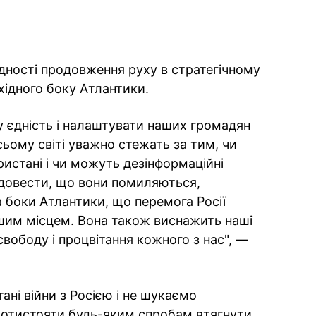
ідності продовження руху в стратегічному
 східного боку Атлантики.
у єдність і налаштувати наших громадян
сьому світі уважно стежать за тим, чи
истані і чи можуть дезінформаційні
і довести, що вони помиляються,
 боки Атлантики, що перемога Росії
ішим місцем. Вона також виснажить наші
свободу і процвітання кожного з нас", —
ані війни з Росією і не шукаємо
ротистояти будь-яким спробам втягнути