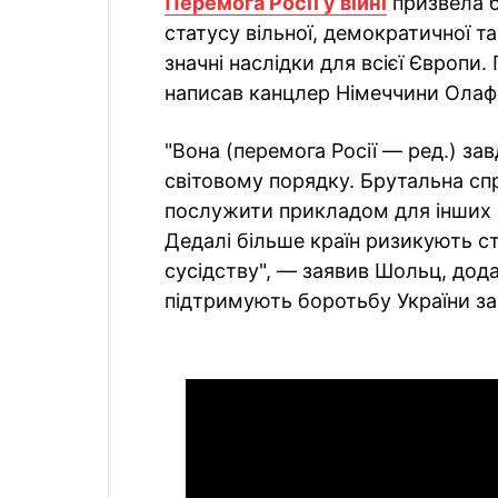
Перемога Росії у війні
призвела б
статусу вільної, демократичної т
значні наслідки для всієї Європи.
написав канцлер Німеччини Олаф
"Вона (перемога Росії — ред.) за
світовому порядку. Брутальна с
послужити прикладом для інших а
Дедалі більше країн ризикують с
сусідству", — заявив Шольц, дод
підтримують боротьбу України за