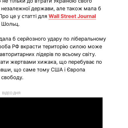
 не тільки до втрати Україною свого
а незалежної держави, але також мала б
 Про це у статті для
Wall Street Journal
 Шольц.
вдала б серйозного удару по ліберальному
проба РФ вкрасти територію силою може
вторитарних лідерів по всьому світу.
тати жертвами хижака, що перебуває по
авши, що саме тому США і Європа
 свободу.
ВІДЕО ДНЯ