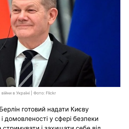
ійни в Україні | Фото: Flickr
Берлін готовий надати Києву
 і домовленості у сфері безпеки
а стримувати і захищати себе від