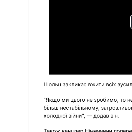
Шольц закликає вжити всіх зусиль
"Якщо ми цього не зробимо, то н
більш нестабільному, загрозливом
холодної війни", — додав він.
Також канцлер Німеччини попере