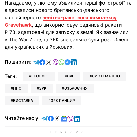
Нагадаємо, у лютому з'явилися перші фотографії та
відеозаписи нового британсько-данського
контейнерного
зенітно-ракетного комплексу
Gravehawk
, що використовує радянські ракети
Р-73, адаптовані для запуску з землі. Як зазначили
в The War Zone, ці ЗРК спеціально були розроблені
для українських військових.
відправити у Telegram
поділитись у Facebook
поділитись у X
відправити у Viber
відправити у Whatsapp
відправити у Messenger
відправити у LinkedIn
Поширити:
Теги:
ЕКСПОРТ
ОАЕ
СИСТЕМА ППО
ППО
ЗРК
ОЗБРОЄННЯ
ВИСТАВКА
ЗРК ПАНЦИР
Читайте у Telegram
Читайте у Facebook
Читайте у X
Читайте у Google news
Читайте у Viber
Читайте у LinkedIn
Читайте нас у: