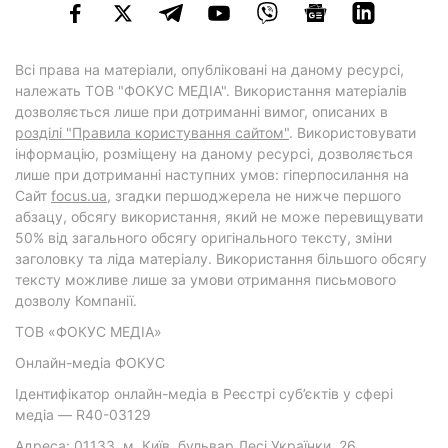
Всі права на матеріали, опубліковані на даному ресурсі,
належать ТОВ "ФОКУС МЕДІА". Використання матеріалів
дозволяється лише при дотриманні вимог, описаних в
розділі "Правила користування сайтом"
. Використовувати
інформацію, розміщену на даному ресурсі, дозволяється
лише при дотриманні наступних умов: гіперпосилання на
Cайт
focus.ua
, згадки першоджерела не нижче першого
абзацу, обсягу використання, який не може перевищувати
50% від загального обсягу оригінального тексту, зміни
заголовку та ліда матеріалу. Використання більшого обсягу
тексту можливе лише за умови отримання письмового
дозволу Компанії.
ТОВ «ФОКУС МЕДІА»
Онлайн-медіа ФОКУС
Ідентифікатор онлайн-медіа в Реєстрі суб’єктів у сфері
медіа — R40-03129
Адреса: 01133, м. Київ, бульвар Лесі Українки, 26