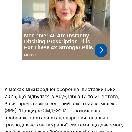
У межах міжнародної оборонної виставки IDEX
2025, що відбулася в Абу-Дабі з 17 по 21 лютого,
Росія представила зенітний ракетний комплекс
(ЗРК) "Панцирь-СМД-Э". Його ключовою
особливістю стали стаціонарне виконання і
"розподілена конфігурація" системи, що дає змогу
пов'язувати кілька бойових модулів з єдиною