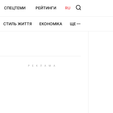
СПЕЦТЕМИ
РЕЙТИНГИ
RU
СТИЛЬ ЖИТТЯ
ЕКОНОМІКА
ЩЕ
ЛЬТУРА
ВІДЕОІГРИ
СПОРТ