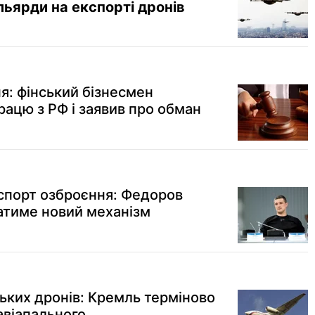
льярди на експорті дронів
: фінський бізнесмен
рацю з РФ і заявив про обман
кспорт озброєння: Федоров
атиме новий механізм
ських дронів: Кремль терміново
авіапального