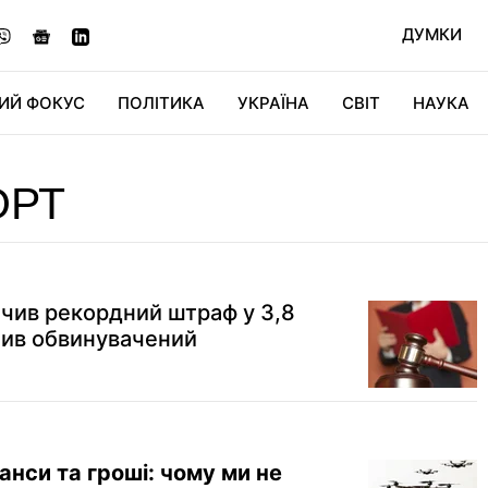
ДУМКИ
ИЙ ФОКУС
ПОЛІТИКА
УКРАЇНА
СВІТ
НАУКА
ДІДЖИТАЛ
АВТО
СВІТФАН
КУ
ОРТ
ачив рекордний штраф у 3,8
нив обвинувачений
анси та гроші: чому ми не