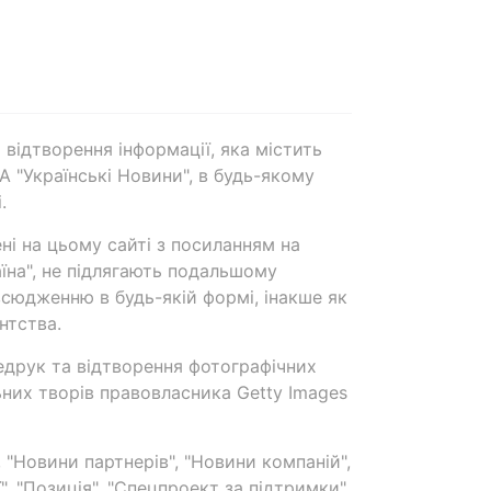
 відтворення інформації, яка містить
А "Українські Новини", в будь-якому
.
ені на цьому сайті з посиланням на
аїна", не підлягають подальшому
сюдженню в будь-якій формі, інакше як
нтства.
едрук та відтворення фотографічних
ьних творів правовласника Getty Images
 "Новини партнерів", "Новини компаній",
ї", "Позиція", "Спецпроект за підтримки"