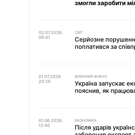
змогли заробити мі
02.07.2026
СВІТ
09:41
Серйозне порушення
поплатився за співп
01.07.2026
ВОЄННИЙ ФОКУС
20:26
Україна запускає е
пояснив, як працюв
01.06.2026
ЕКОНОМІКА
12:40
Після ударів україн
заборонив експорт 