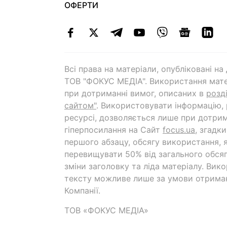
ОФЕРТИ
Всі права на матеріали, опубліковані н
ТОВ "ФОКУС МЕДІА". Використання мате
при дотриманні вимог, описаних в
розд
сайтом"
. Використовувати інформацію,
ресурсі, дозволяється лише при дотрим
гіперпосилання на Cайт
focus.ua
, згадк
першого абзацу, обсягу використання, 
перевищувати 50% від загального обсяг
зміни заголовку та ліда матеріалу. Вик
тексту можливе лише за умови отрима
Компанії.
ТОВ «ФОКУС МЕДІА»