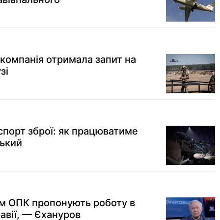
 компанія отримала запит на
зі
спорт зброї: як працюватиме
ський
ям ОПК пропонують роботу в
равії, — Єхануров