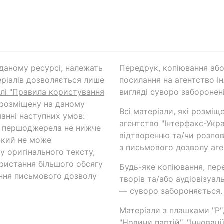
а даному ресурсі, належать
Передрук, копіювання або
ріалів дозволяється лише
посилання на агентство Ін
ілі "Правила користування
вигляді суворо заборонені
 розміщену на даному
Всі матеріали, які розміщ
анні наступних умов:
агентство "Інтерфакс-Укр
и першоджерела не нижче
відтворенню та/чи розпов
який не може
з письмового дозволу аге
у оригінального тексту,
ористання більшого обсягу
Будь-яке копіювання, пер
ння письмового дозволу
творів та/або аудіовізуал
— суворо забороняється.
Матеріали з плашками "Р",
"Новини партій", "Інноваці