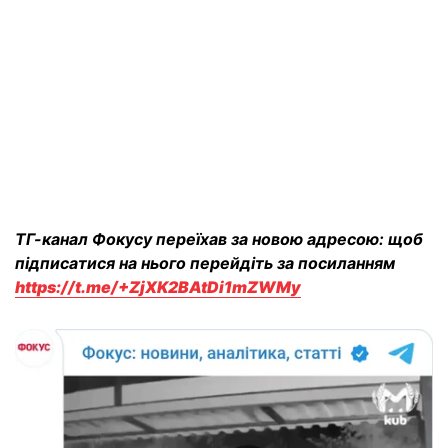
ТГ-канал Фокусу переїхав за новою адресою: щоб
підписатися на нього перейдіть за посиланням
https://t.me/+ZjXK2BAtDi1mZWMy