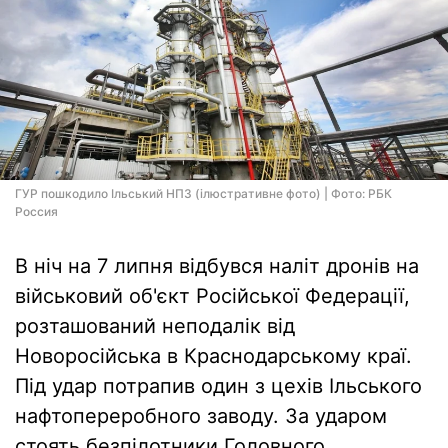
ГУР пошкодило Ільський НПЗ (ілюстративне фото) | Фото: РБК
Россия
В ніч на 7 липня відбувся наліт дронів на
військовий об'єкт Російської Федерації,
розташований неподалік від
Новоросійська в Краснодарському краї.
Під удар потрапив один з цехів Ільського
нафтопереробного заводу. За ударом
стоять безпілотники Головного