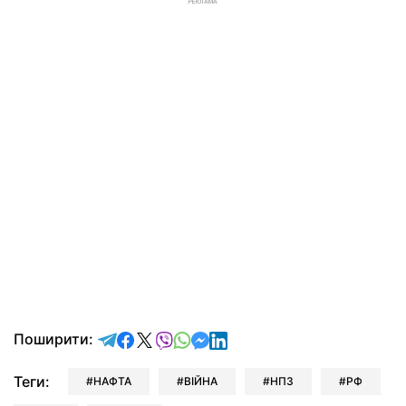
РЕКЛАМА
відправити у Telegram
поділитись у Facebook
поділитись у X
відправити у Viber
відправити у Whatsapp
відправити у Messenger
відправити у LinkedIn
Поширити:
Теги:
НАФТА
ВІЙНА
НПЗ
РФ