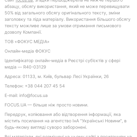
абзацу, обсягу використання, який не може перевищувати
50% від загального обсягу оригінального тексту, зміни
заголовку та ліда матеріалу. Використання більшого обсягу
тексту можливе лише за умови отримання письмового
дозволу Компанії.
ТОВ «ФОКУС МЕДІА»
Онлайн-медіа ФОКУС
Ідентифікатор онлайн-медіа в Реєстрі суб’єктів у сфері
медіа — R40-03129
Адреса: 01133, м. Київ, бульвар Лесі Українки, 26
Телефон: +38 044 207 45 54
E-mail: info@focus.ua
FOCUS.UA — більше ніж просто новини.
Передрук, копіювання або відтворення інформації, яка
містить посилання на агентство ІнА "Українські Новини", в
будь-якому вигляді суворо заборонені.
Всі матеріали, які розміщені на цьому сайті з посиланням на