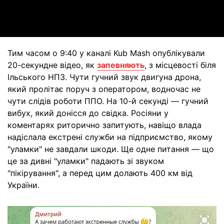
Video
Тим часом о 9:40 у каналі Kub Mash опублікували
20-секундне відео, як
запевняють
, з місцевості біля
Ільського НПЗ. Чути гучний звук двигуна дрона,
який пролітає поруч з оператором, водночас не
чути слідів роботи ППО. На 10-й секунді — гучний
вибух, який донісся до свідка. Росіяни у
коментарях риторично запитують, навіщо влада
надіслала екстрені служби на підприємство, якому
"уламки" не завдали шкоди. Ще одне питання — що
це за дивні "уламки" падають зі звуком
"пікірування", а перед цим долають 400 км від
України.