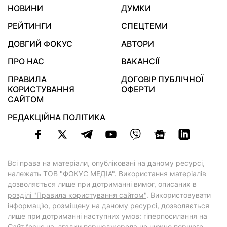
НОВИНИ
ДУМКИ
РЕЙТИНГИ
СПЕЦТЕМИ
ДОВГИЙ ФОКУС
АВТОРИ
ПРО НАС
ВАКАНСІЇ
ПРАВИЛА
ДОГОВІР ПУБЛІЧНОЇ
КОРИСТУВАННЯ
ОФЕРТИ
САЙТОМ
РЕДАКЦІЙНА ПОЛІТИКА
Всі права на матеріали, опубліковані на даному ресурсі,
належать ТОВ "ФОКУС МЕДІА". Використання матеріалів
дозволяється лише при дотриманні вимог, описаних в
розділі "Правила користування сайтом"
. Використовувати
інформацію, розміщену на даному ресурсі, дозволяється
лише при дотриманні наступних умов: гіперпосилання на
Cайт
focus.ua
, згадки першоджерела не нижче першого