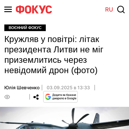
RU
ВОЄННИЙ ФОКУС
Кружляв у повітрі: літак
президента Литви не міг
приземлитись через
невідомий дрон (фото)
Юлія Шевченко
03.09.2025 в 13:33
0