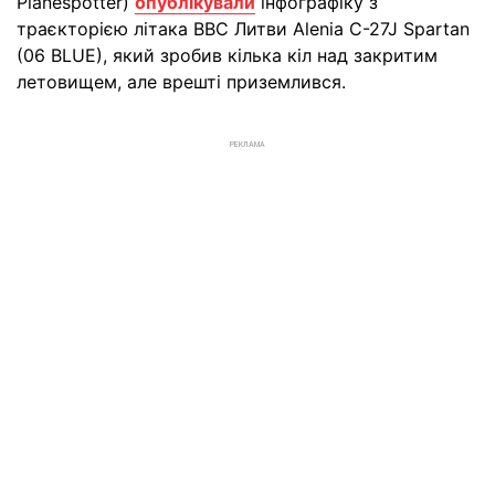
Planespotter)
опублікували
інфографіку з
траєкторією літака ВВС Литви Alenia C-27J Spartan
(06 BLUE), який зробив кілька кіл над закритим
летовищем, але врешті приземлився.
РЕКЛАМА