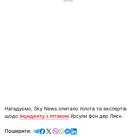
РЕКЛАМА
Нагадуємо, Sky News опитало пілота та експертів
щодо
інциденту з літаком
Урсули фон дер Ляєн.
відправити у Telegram
поділитись у Facebook
поділитись у X
відправити у Viber
відправити у Whatsapp
відправити у Messenger
відправити у LinkedIn
Поширити: