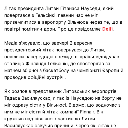
Літак президента Литви Гітанаса Науседи, який
повертався з Гельсінкі, певний час не міг
приземлитися в аеропорту Вільнюса через те, що в
повітрі помітили дрон. Про це повідомляє
Delfi
.
Медіа з'ясувало, що ввечері 2 вересня
президентський літак повернувся до Литви,
оскільки напередодні президент країни відвідував
столицю Фінляндії Гельсінкі, де спостерігав за
матчем збірної з баскетболу на чемпіонаті Європи й
проводив офіційні зустрічі.
Як розповів представник Литовських аеропортів
Тадаса Василяускас, літак із Науседою на борту не
міг одразу сісти у Вільнюсі. Відомо, що водночас з
ним не міг сісти й літак компанії Finnair. Він
кружляв над північною частиною Литви.
Василяускас озвучив причини, через які літак не