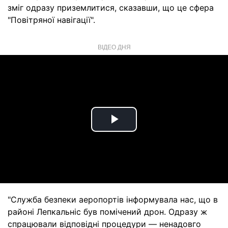
зміг одразу приземлитися, сказавши, що це сфера
"Повітряної навігації".
ВІДЕО ДНЯ
Play
Video
"Служба безпеки аеропортів інформувала нас, що в
районі Лепкальніс був помічений дрон. Одразу ж
спрацювали відповідні процедури — ненадовго