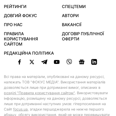
РЕЙТИНГИ
СПЕЦТЕМИ
ДОВГИЙ ФОКУС
АВТОРИ
ПРО НАС
ВАКАНСІЇ
ПРАВИЛА
ДОГОВІР ПУБЛІЧНОЇ
КОРИСТУВАННЯ
ОФЕРТИ
САЙТОМ
РЕДАКЦІЙНА ПОЛІТИКА
Всі права на матеріали, опубліковані на даному ресурсі,
належать ТОВ "ФОКУС МЕДІА". Використання матеріалів
дозволяється лише при дотриманні вимог, описаних в
розділі "Правила користування сайтом"
. Використовувати
інформацію, розміщену на даному ресурсі, дозволяється
лише при дотриманні наступних умов: гіперпосилання на
Cайт
focus.ua
, згадки першоджерела не нижче першого
абзацу, обсягу використання, який не може перевищувати