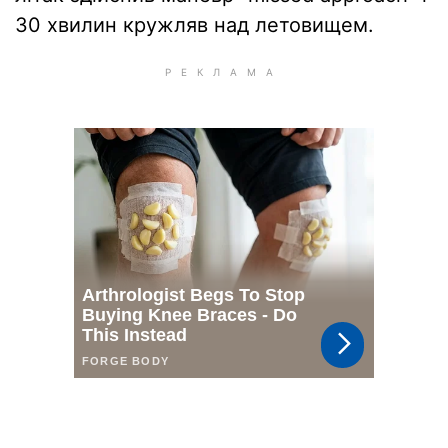
30 хвилин кружляв над летовищем.