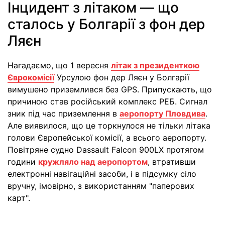
Інцидент з літаком — що
сталось у Болгарії з фон дер
Ляєн
Нагадаємо, що 1 вересня
літак з президенткою
Єврокомісії
Урсулою фон дер Ляєн у Болгарії
вимушено приземлився без GPS. Припускають, що
причиною став російський комплекс РЕБ. Сигнал
зник під час приземлення в
аеропорту Пловдива
.
Але виявилося, що це торкнулося не тільки літака
голови Європейської комісії, а всього аеропорту.
Повітряне судно Dassault Falcon 900LX протягом
години
кружляло над аеропортом
, втративши
електронні навігаційні засоби, і в підсумку сіло
вручну, імовірно, з використанням "паперових
карт".