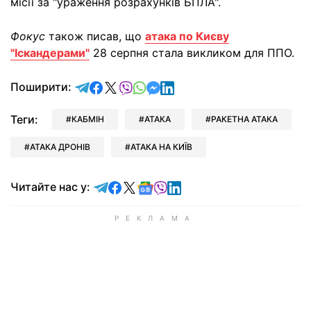
місії за "ураження розрахунків БПЛА".
Фокус
також писав, що
атака по Києву
"Іскандерами"
28 серпня стала викликом для ППО.
відправити у Telegram
поділитись у Facebook
поділитись у X
відправити у Viber
відправити у Whatsapp
відправити у Messenger
відправити у LinkedIn
Поширити:
Теги:
КАБМІН
АТАКА
РАКЕТНА АТАКА
АТАКА ДРОНІВ
АТАКА НА КИЇВ
Читайте у Telegram
Читайте у Facebook
Читайте у X
Читайте у Google news
Читайте у Viber
Читайте у LinkedIn
Читайте нас у: