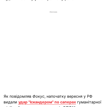
РЕКЛАМА
Як повідомляв
Фокус
, напочатку вересня у РФ
видали
удар "Іскандером" по саперах
гуманітарної