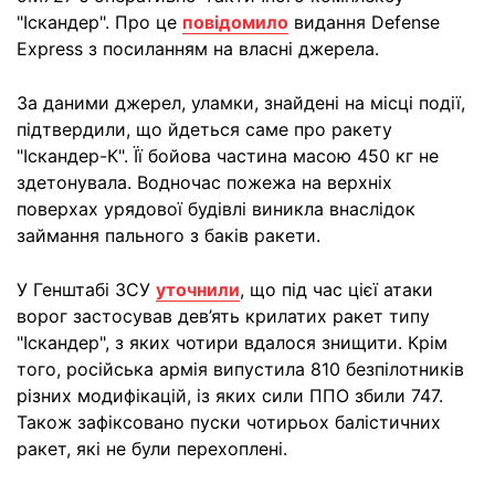
"Іскандер". Про це
повідомило
видання Defense
Express з посиланням на власні джерела.
За даними джерел, уламки, знайдені на місці події,
підтвердили, що йдеться саме про ракету
"Іскандер-К". Її бойова частина масою 450 кг не
здетонувала. Водночас пожежа на верхніх
поверхах урядової будівлі виникла внаслідок
займання пального з баків ракети.
У Генштабі ЗСУ
уточнили
, що під час цієї атаки
ворог застосував дев’ять крилатих ракет типу
"Іскандер", з яких чотири вдалося знищити. Крім
того, російська армія випустила 810 безпілотників
різних модифікацій, із яких сили ППО збили 747.
Також зафіксовано пуски чотирьох балістичних
ракет, які не були перехоплені.