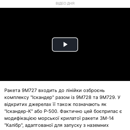
ВІДЕО ДНЯ
Play
Video
Ракета 9М727 входить до лінійки озброєнь
комплексу "Іскандер" разом із 9М728 та 9М729. У
відкритих джерелах її також позначають як
"Іскандер-К" або Р-500. Фактично цей боєприпас є
модифікацією морської крилатої ракети 3М-14
"Калібр", адаптованої для запуску з наземних