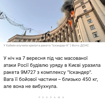
У Кабмін влучила крилата ракета "Іскандер-К" | Фото: ДСНС
У ніч на 7 вересня під час масованої
атаки Росії будівлю уряду в Києві уразила
ракета 9М727 з комплексу "Іскандер".
Вага її бойової частини – близько 450 кг,
але вона не вибухнула.