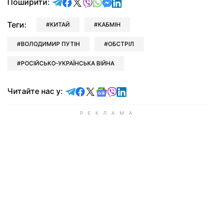
відправити у Telegram
поділитись у Facebook
поділитись у X
відправити у Viber
відправити у Whatsapp
відправити у Messenger
відправити у LinkedIn
Поширити:
Теги:
КИТАЙ
КАБМІН
ВОЛОДИМИР ПУТІН
ОБСТРІЛ
РОСІЙСЬКО-УКРАЇНСЬКА ВІЙНА
Читайте у Telegram
Читайте у Facebook
Читайте у X
Читайте у Google news
Читайте у Viber
Читайте у LinkedIn
Читайте нас у: