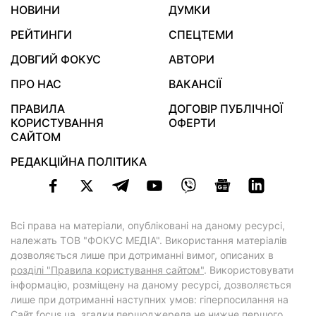
НОВИНИ
ДУМКИ
РЕЙТИНГИ
СПЕЦТЕМИ
ДОВГИЙ ФОКУС
АВТОРИ
ПРО НАС
ВАКАНСІЇ
ПРАВИЛА
ДОГОВІР ПУБЛІЧНОЇ
КОРИСТУВАННЯ
ОФЕРТИ
САЙТОМ
РЕДАКЦІЙНА ПОЛІТИКА
Всі права на матеріали, опубліковані на даному ресурсі,
належать ТОВ "ФОКУС МЕДІА". Використання матеріалів
дозволяється лише при дотриманні вимог, описаних в
розділі "Правила користування сайтом"
. Використовувати
інформацію, розміщену на даному ресурсі, дозволяється
лише при дотриманні наступних умов: гіперпосилання на
Cайт
focus.ua
, згадки першоджерела не нижче першого