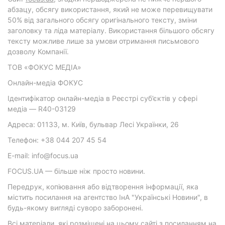
абзацу, обсягу використання, який не може перевищувати
50% від загального обсягу оригінального тексту, зміни
заголовку та ліда матеріалу. Використання більшого обсягу
тексту можливе лише за умови отримання письмового
дозволу Компанії.
ТОВ «ФОКУС МЕДІА»
Онлайн-медіа ФОКУС
Ідентифікатор онлайн-медіа в Реєстрі суб’єктів у сфері
медіа — R40-03129
Адреса: 01133, м. Київ, бульвар Лесі Українки, 26
Телефон: +38 044 207 45 54
E-mail: info@focus.ua
FOCUS.UA — більше ніж просто новини.
Передрук, копіювання або відтворення інформації, яка
містить посилання на агентство ІнА "Українські Новини", в
будь-якому вигляді суворо заборонені.
Всі матеріали, які розміщені на цьому сайті з посиланням на