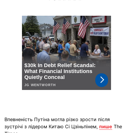
Впевненість Путіна могла різко зрости після
зустрічі з лідером Китаю Сі Цзіньпінем,
пише
The