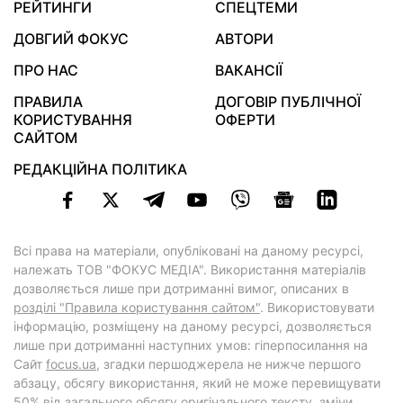
РЕЙТИНГИ
СПЕЦТЕМИ
ДОВГИЙ ФОКУС
АВТОРИ
ПРО НАС
ВАКАНСІЇ
ПРАВИЛА
ДОГОВІР ПУБЛІЧНОЇ
КОРИСТУВАННЯ
ОФЕРТИ
САЙТОМ
РЕДАКЦІЙНА ПОЛІТИКА
Всі права на матеріали, опубліковані на даному ресурсі,
належать ТОВ "ФОКУС МЕДІА". Використання матеріалів
дозволяється лише при дотриманні вимог, описаних в
розділі "Правила користування сайтом"
. Використовувати
інформацію, розміщену на даному ресурсі, дозволяється
лише при дотриманні наступних умов: гіперпосилання на
Cайт
focus.ua
, згадки першоджерела не нижче першого
абзацу, обсягу використання, який не може перевищувати
50% від загального обсягу оригінального тексту, зміни