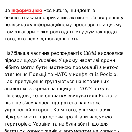
За
інформацією
Res Futura, інцидент із
безпілотниками спричинив активне обговорення у
польському інформаційному просторі, при цьому
коментатори різко розходяться у думках щодо
того, хто несе відповідальність.
Найбільша частина респондентів (38%) висловлює
підозри щодо України. У цьому наративі дрони
нібито могли бути частиною провокації з метою
втягнення Польщі та НАТО у конфлікт із Росією.
Такі припущення ґрунтуються на історичних
аналогіях, зокрема на інциденті 2022 року в
Пшеводові, коли спочатку звинуватили Росію, а
пізніше з’ясувалося, що ракета належала
українській стороні. Крім того, у коментарях
підкреслюють, що дрони пролітали над усією
територією України та не були збиті, що для
багатьох користувачів є аргументом на користь