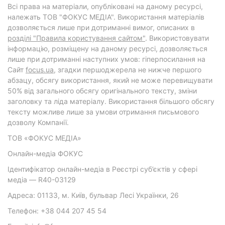
Всі права на матеріали, опубліковані на даному ресурсі,
належать ТОВ "ФОКУС МЕДІА". Використання матеріалів
дозволяється лише при дотриманні вимог, описаних в
розділі "Правила користування сайтом"
. Використовувати
інформацію, розміщену на даному ресурсі, дозволяється
лише при дотриманні наступних умов: гіперпосилання на
Cайт
focus.ua
, згадки першоджерела не нижче першого
абзацу, обсягу використання, який не може перевищувати
50% від загального обсягу оригінального тексту, зміни
заголовку та ліда матеріалу. Використання більшого обсягу
тексту можливе лише за умови отримання письмового
дозволу Компанії.
ТОВ «ФОКУС МЕДІА»
Онлайн-медіа ФОКУС
Ідентифікатор онлайн-медіа в Реєстрі суб’єктів у сфері
медіа — R40-03129
Адреса: 01133, м. Київ, бульвар Лесі Українки, 26
Телефон: +38 044 207 45 54