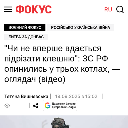
RU
ВОЄННИЙ ФОКУС
РОСІЙСЬКО-УКРАЇНСЬКА ВІЙНА
БИТВА ЗА ДОНБАС
"Чи не вперше вдається
підрізати клешню": ЗС РФ
опинились у трьох котлах, —
оглядач (відео)
Тетяна Вишневська
19.09.2025 в 15:02
0