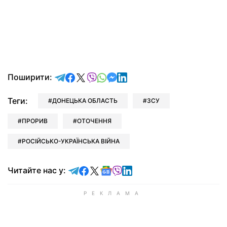
відправити у Telegram
поділитись у Facebook
поділитись у X
відправити у Viber
відправити у Whatsapp
відправити у Messenger
відправити у LinkedIn
Поширити:
Теги:
ДОНЕЦЬКА ОБЛАСТЬ
ЗСУ
ПРОРИВ
ОТОЧЕННЯ
РОСІЙСЬКО-УКРАЇНСЬКА ВІЙНА
Читайте у Telegram
Читайте у Facebook
Читайте у X
Читайте у Google news
Читайте у Viber
Читайте у LinkedIn
Читайте нас у: