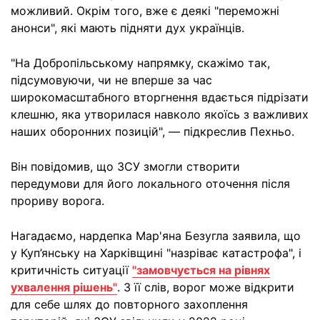
можливий. Окрім того, вже є деякі "переможні
анонси", які мають підняти дух українців.
"На Добропільському напрямку, скажімо так,
підсумовуючи, чи не вперше за час
широкомасштабного вторгнення вдається підрізати
клешню, яка утворилася навколо якоїсь з важливих
наших оборонних позицій", — підкреслив Пехньо.
Він повідомив, що ЗСУ змогли створити
передумови для його локального оточення після
прориву ворога.
Нагадаємо, нардепка Мар'яна Безугла заявила, що
у Куп’янську на Харківщині "назріває катастрофа", і
критичність ситуації
"замовчується на рівнях
ухвалення рішень"
. З її слів, ворог може відкрити
для себе шлях до повторного захоплення