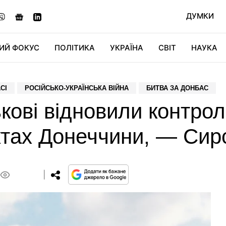
ДУМКИ
ИЙ ФОКУС
ПОЛІТИКА
УКРАЇНА
СВІТ
НАУКА
ДІДЖИТАЛ
АВТО
СВІТФАН
КУ
СІ
РОСІЙСЬКО-УКРАЇНСЬКА ВІЙНА
БИТВА ЗА ДОНБАС
ькові відновили контро
ктах Донеччини, — Сир
0