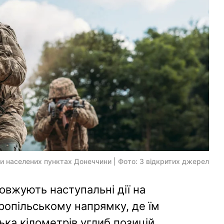
еми населених пунктах Донеччини | Фото: З відкритих джерел
овжують наступальні дії на
ропільському напрямку, де їм
ька кілометрів углиб позицій