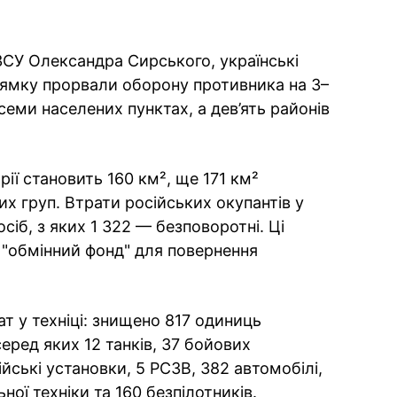
СУ Олександра Сирського, українські
рямку прорвали оборону противника на 3–
семи населених пунктах, а дев’ять районів
рії становить 160 км², ще 171 км²
х груп. Втрати російських окупантів у
сіб, з яких 1 322 — безповоротні. Ці
 "обмінний фонд" для повернення
т у техніці: знищено 817 одиниць
серед яких 12 танків, 37 бойових
ські установки, 5 РСЗВ, 382 автомобілі,
ної техніки та 160 безпілотників.