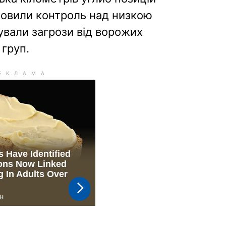
дновили контроль над низкою
дували загрози від ворожих
 груп.