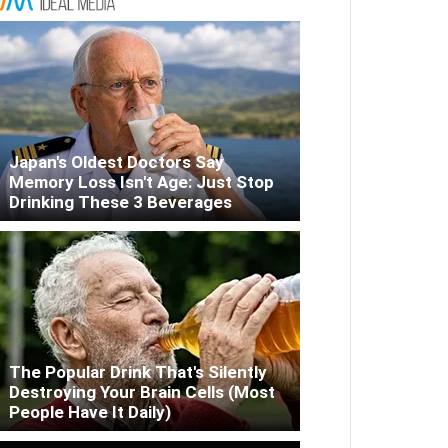
Japan's Oldest Doctors Say
Memory Loss Isn't Age: Just Stop
Drinking These 3 Beverages
The Popular Drink That's Silently
Destroying Your Brain Cells (Most
People Have It Daily)