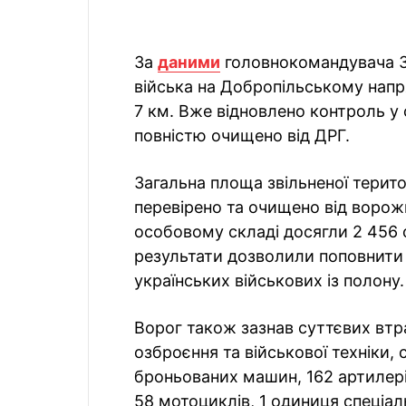
За
даними
головнокомандувача З
війська на Добропільському нап
7 км. Вже відновлено контроль у 
повністю очищено від ДРГ.
Загальна площа звільненої терито
перевірено та очищено від ворожи
особовому складі досягли 2 456 о
результати дозволили поповнити
українських військових із полону.
Ворог також зазнав суттєвих втра
озброєння та військової техніки, 
броньованих машин, 162 артилерій
58 мотоциклів, 1 одиниця спеціаль