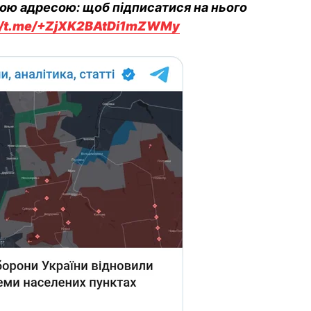
вою адресою: щоб підписатися на нього
://t.me/+ZjXK2BAtDi1mZWMy