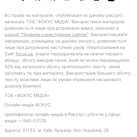
Всі права на матеріали, опубліковані на даному ресурсі,
належать ТОВ "ФОКУС МЕДІА". Використання матеріалів
дозволяється лише при дотриманні вимог, описаних в
розділі "Правила користування сайтом"
. Використовувати
інформацію, розміщену на даному ресурсі, дозволяється
лише при дотриманні наступних умов: гіперпосилання на
Cайт
focus.ua
, згадки першоджерела не нижче першого
абзацу, обсягу використання, який не може перевищувати
50% від загального обсягу оригінального тексту, зміни
заголовку та ліда матеріалу. Використання більшого обсягу
тексту можливе лише за умови отримання письмового
дозволу Компанії.
ТОВ «ФОКУС МЕДІА»
Онлайн-медіа ФОКУС
Ідентифікатор онлайн-медіа в Реєстрі суб’єктів у сфері
медіа — R40-03129
Адреса: 01133, м. Київ, бульвар Лесі Українки, 26