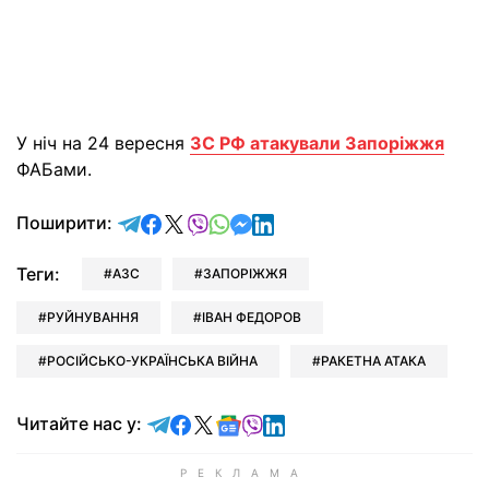
У ніч на 24 вересня
ЗС РФ атакували Запоріжжя
ФАБами.
відправити у Telegram
поділитись у Facebook
поділитись у X
відправити у Viber
відправити у Whatsapp
відправити у Messenger
відправити у LinkedIn
Поширити:
Теги:
АЗС
ЗАПОРІЖЖЯ
РУЙНУВАННЯ
ІВАН ФЕДОРОВ
РОСІЙСЬКО-УКРАЇНСЬКА ВІЙНА
РАКЕТНА АТАКА
Читайте у Telegram
Читайте у Facebook
Читайте у X
Читайте у Google news
Читайте у Viber
Читайте у LinkedIn
Читайте нас у: