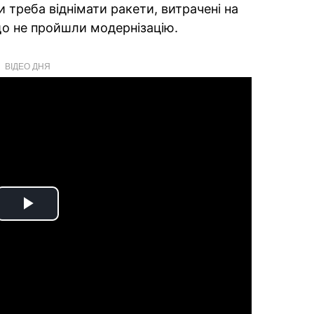
и треба віднімати ракети, витрачені на
 що не пройшли модернізацію.
ВІДЕО ДНЯ
Play
Video