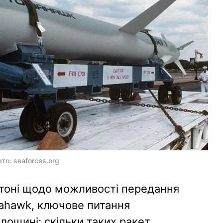
о: seaforces.org
гтоні щодо можливості передання
mahawk, ключове питання
лощині: скільки таких ракет