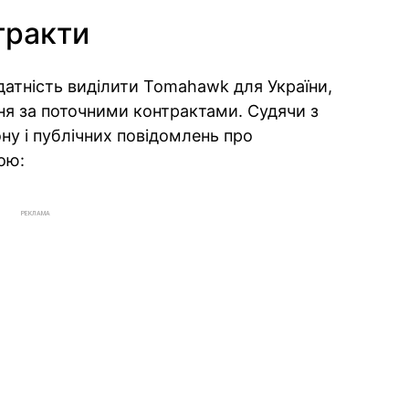
тракти
атність виділити Tomahawk для України,
ня за поточними контрактами. Судячи з
ну і публічних повідомлень про
ою:
РЕКЛАМА