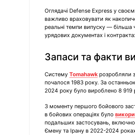
Оглядачі Defense Express у своєм
важливо враховувати як накопичен
реальні темпи випуску — більша 
урядових документах і контрактах
Запаси та факти в
Систему
Tomahawk
розробляли з
почалося 1983 року. За останньо
2024 року було вироблено 8 919 р
З моменту першого бойового засто
в бойових операціях було
викори
подальших застосувань, включно 
Ємену та Ірану в 2022-2024 роках