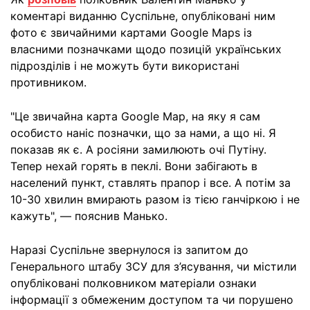
коментарі виданню Суспільне, опубліковані ним
фото є звичайними картами Google Maps із
власними позначками щодо позицій українських
підрозділів і не можуть бути використані
противником.
"Це звичайна карта Google Map, на яку я сам
особисто наніс позначки, що за нами, а що ні. Я
показав як є. А росіяни замилюють очі Путіну.
Тепер нехай горять в пеклі. Вони забігають в
населений пункт, ставлять прапор і все. А потім за
10-30 хвилин вмирають разом із тією ганчіркою і не
кажуть", — пояснив Манько.
Наразі Суспільне звернулося із запитом до
Генерального штабу ЗСУ для з’ясування, чи містили
опубліковані полковником матеріали ознаки
інформації з обмеженим доступом та чи порушено