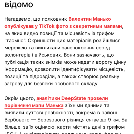
відомо
Нагадаємо, що полковник
Валентин Манько
опублікував у TikTok фото з секретними мапами
,
на яких видно позиції та місцевість із грифом
"таємно". Скриншоти цих матеріалів розійшлися
мережею та викликали занепокоєння серед
волонтерів і військових. Вони зазначають, що
публікація таких знімків може надати ворогу цінну
інформацію, дозволити ідентифікувати місцевість,
позиції та підрозділи, а також створює реальну
загрозу для безпеки особового складу.
Окрім цього,
аналітики DeepState провели
порівняння мапи Манька
з їхніми даними та
виявили суттєві розбіжності, зокрема в районі
Вербового — Березового різниця сягає до 9 км. Ба
більше, за їх оцінкою, карти містять дані з грифом