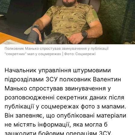
Полковник Манько спростував звинувачення у публікації
"секретних" мап у соцмережах | Фото: Соцмережi
Начальник управління штурмовими
підрозділами ЗСУ полковник Валентин
Манько спростував звинувачення у
розповсюдженні секретних даних після
публікації у соцмережах фото з мапами.
Він запевняє, що опубліковані матеріали
не містять інформації, яка могла б
зашкодити бойовим операціям ЗСУ.