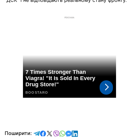
"ДСК" і не відповідають реальному стану фронту.
РЕКЛАМА
відправити у Telegram
поділитись у Facebook
поділитись у X
відправити у Viber
відправити у Whatsapp
відправити у Messenger
відправити у LinkedIn
Поширити: