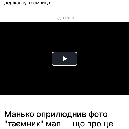
державну таємницю.
ВІДЕО ДНЯ
Play
Video
Манько оприлюднив фото
"таємних" мап — що про це