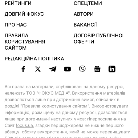
РЕЙТИНГИ
СПЕЦТЕМИ
ДОВГИЙ ФОКУС
АВТОРИ
ПРО НАС
ВАКАНСІЇ
ПРАВИЛА
ДОГОВІР ПУБЛІЧНОЇ
КОРИСТУВАННЯ
ОФЕРТИ
САЙТОМ
РЕДАКЦІЙНА ПОЛІТИКА
Всі права на матеріали, опубліковані на даному ресурсі,
належать ТОВ "ФОКУС МЕДІА". Використання матеріалів
дозволяється лише при дотриманні вимог, описаних в
розділі "Правила користування сайтом"
. Використовувати
інформацію, розміщену на даному ресурсі, дозволяється
лише при дотриманні наступних умов: гіперпосилання на
Cайт
focus.ua
, згадки першоджерела не нижче першого
абзацу, обсягу використання, який не може перевищувати