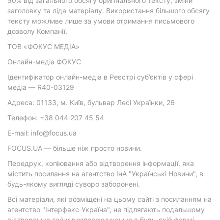
50% від загального обсягу оригінального тексту, зміни
заголовку та ліда матеріалу. Використання більшого обсягу
тексту можливе лише за умови отримання письмового
дозволу Компанії.
ТОВ «ФОКУС МЕДІА»
Онлайн-медіа ФОКУС
Ідентифікатор онлайн-медіа в Реєстрі суб’єктів у сфері
медіа — R40-03129
Адреса: 01133, м. Київ, бульвар Лесі Українки, 26
Телефон: +38 044 207 45 54
E-mail: info@focus.ua
FOCUS.UA — більше ніж просто новини.
Передрук, копіювання або відтворення інформації, яка
містить посилання на агентство ІнА "Українські Новини", в
будь-якому вигляді суворо заборонені.
Всі матеріали, які розміщені на цьому сайті з посиланням на
агентство "Інтерфакс-Україна", не підлягають подальшому
відтворенню та/чи розповсюдженню в будь-якій формі,