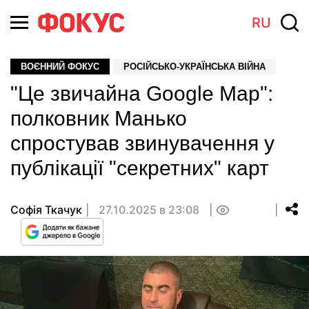
RU
ВОЄННИЙ ФОКУС
РОСІЙСЬКО-УКРАЇНСЬКА ВІЙНА
"Це звичайна Google Map":
полковник Манько
спростував звинувачення у
публікації "секретних" карт
Софія Ткачук
27.10.2025 в 23:08
0