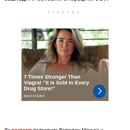
Як
розповів
полковник Валентин Манько у