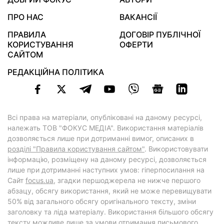
ПРО НАС
ВАКАНСІЇ
ПРАВИЛА
ДОГОВІР ПУБЛІЧНОЇ
КОРИСТУВАННЯ
ОФЕРТИ
САЙТОМ
РЕДАКЦІЙНА ПОЛІТИКА
Всі права на матеріали, опубліковані на даному ресурсі,
належать ТОВ "ФОКУС МЕДІА". Використання матеріалів
дозволяється лише при дотриманні вимог, описаних в
розділі "Правила користування сайтом"
. Використовувати
інформацію, розміщену на даному ресурсі, дозволяється
лише при дотриманні наступних умов: гіперпосилання на
Cайт
focus.ua
, згадки першоджерела не нижче першого
абзацу, обсягу використання, який не може перевищувати
50% від загального обсягу оригінального тексту, зміни
заголовку та ліда матеріалу. Використання більшого обсягу
тексту можливе лише за умови отримання письмового