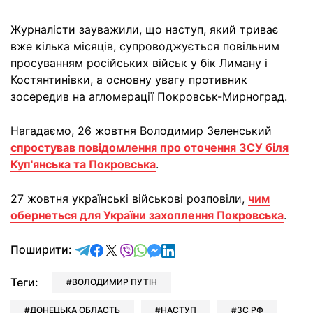
Журналісти зауважили, що наступ, який триває
вже кілька місяців, супроводжується повільним
просуванням російських військ у бік Лиману і
Костянтинівки, а основну увагу противник
зосередив на агломерації Покровськ-Мирноград.
Нагадаємо, 26 жовтня Володимир Зеленський
спростував повідомлення про оточення ЗСУ біля
Куп'янська та Покровська
.
27 жовтня українські військові розповіли,
чим
обернеться для України захоплення Покровська
.
відправити у Telegram
поділитись у Facebook
поділитись у X
відправити у Viber
відправити у Whatsapp
відправити у Messenger
відправити у LinkedIn
Поширити:
Теги:
ВОЛОДИМИР ПУТІН
ДОНЕЦЬКА ОБЛАСТЬ
НАСТУП
ЗС РФ