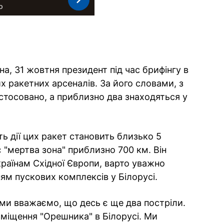
а, 31 жовтня президент під час брифінгу в
их ракетних арсеналів. За його словами, з
стосовано, а приблизно два знаходяться у
ь дії цих ракет становить близько 5
є "мертва зона" приблизно 700 км. Він
країнам Східної Європи, варто уважно
м пускових комплексів у Білорусі.
 ми вважаємо, що десь є ще два постріли.
міщення "Орешника" в Білорусі. Ми