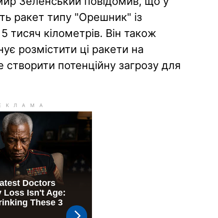
ир Зеленський повідомив, що у
сть ракет типу "Орешник" із
5 тисяч кілометрів. Він також
ує розмістити ці ракети на
же створити потенційну загрозу для