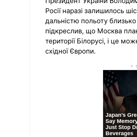
Президент України Володим
Росії наразі залишилось ші
дальністю польоту близько 
підкреслив, що Москва план
території Білорусі, і це мо
східної Європи.