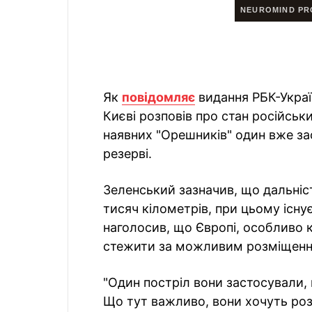
Як
повідомляє
видання РБК-Україн
Києві розповів про стан російськ
наявних "Орешників" один вже за
резерві.
Зеленський зазначив, що дальніст
тисяч кілометрів, при цьому існу
наголосив, що Європі, особливо 
стежити за можливим розміщення
"Один постріл вони застосували,
Що тут важливо, вони хочуть роз