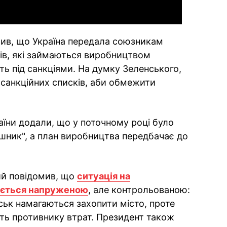
мив, що Україна передала союзникам
ків, які займаються виробництвом
ть під санкціями. На думку Зеленського,
 санкційних списків, аби обмежити
аїни додали, що у поточному році було
шник", а план виробництва передбачає до
ий повідомив, що
ситуація на
ається напруженою
, але контрольованою:
ськ намагаються захопити місто, проте
ть противнику втрат. Президент також