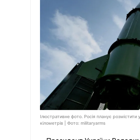
Ілюстративне фото. Росія планує розмістити у
кілометрів | Фото: militaryarms