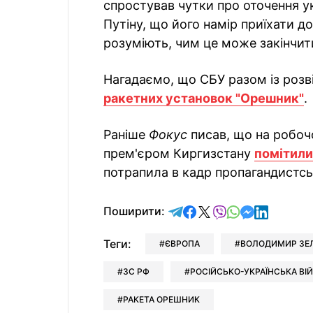
спростував чутки про оточення ук
Путіну, що його намір приїхати до
розуміють, чим це може закінчит
Нагадаємо, що СБУ разом із роз
ракетних установок "Орешник"
.
Раніше
Фокус
писав, що на робочо
прем'єром Киргизстану
помітили
потрапила в кадр пропагандистсь
відправити у Telegram
поділитись у Facebo
поділитись у X
відправити у Vi
відправити у
відправит
відправи
Поширити:
Теги:
ЄВРОПА
ВОЛОДИМИР ЗЕ
ЗС РФ
РОСІЙСЬКО-УКРАЇНСЬКА ВІ
РАКЕТА ОРЕШНИК