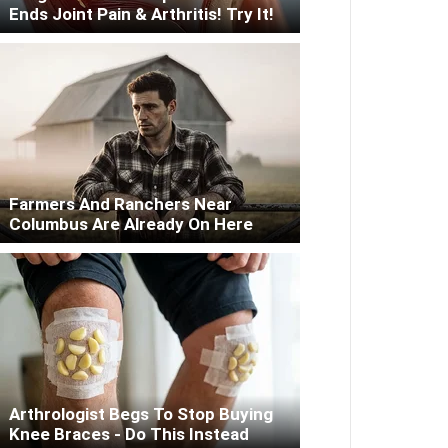
Ends Joint Pain & Arthritis! Try It!
Farmers And Ranchers Near
Columbus Are Already On Here
Arthrologist Begs To Stop Buying
Knee Braces - Do This Instead