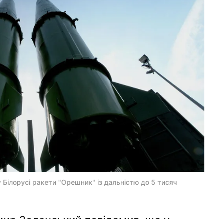
 Білорусі ракети "Орешник" із дальністю до 5 тисяч