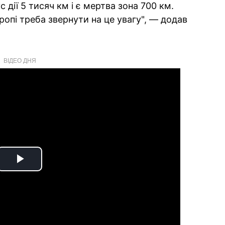
 дії 5 тисяч км і є мертва зона 700 км.
опі треба звернути на це увагу", — додав
ВІДЕО ДНЯ
Play
Video