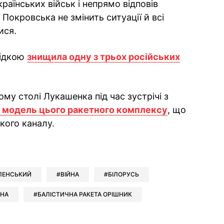
раїнських військ і непрямо відповів
 Покровська не змінить ситуації й всі
ися.
відкою
знищила одну з трьох російських
му столі Лукашенка під час зустрічі з
 модель цього ракетного комплексу
, що
кого каналу.
ok
ber
 Whatsapp
и у Messenger
ти у LinkedIn
ЛЕНСЬКИЙ
ВІЙНА
БІЛОРУСЬ
ЙНА
БАЛІСТИЧНА РАКЕТА ОРІШНИК