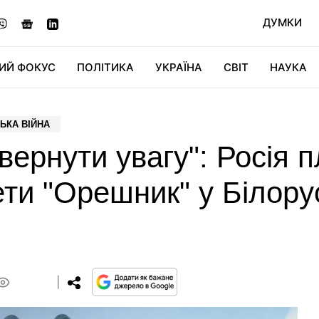
ДУМКИ
ИЙ ФОКУС
ПОЛІТИКА
УКРАЇНА
СВІТ
НАУКА
ДІДЖИТАЛ
АВТО
СВІТФАН
КУ
ЬКА ВІЙНА
вернути увагу": Росія 
ети "Орешник" у Білору
0