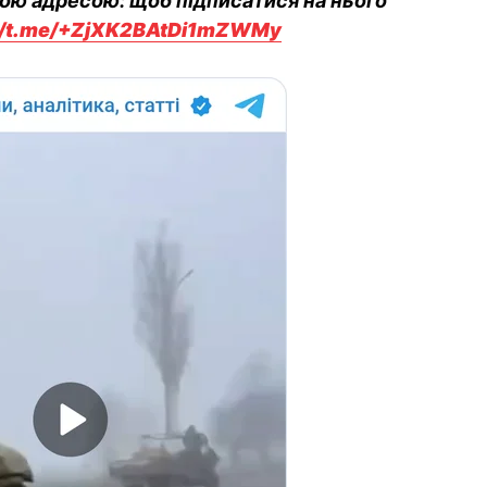
вою адресою: щоб підписатися на нього
://t.me/+ZjXK2BAtDi1mZWMy