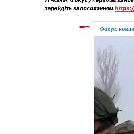
ТГ-канал Фокусу переїхав за но
перейдіть за посиланням
https