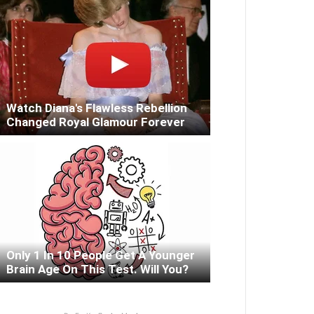
Watch Diana's Flawless Rebellion
Changed Royal Glamour Forever
Only 1 In 10 People Get A Younger
Brain Age On This Test. Will You?