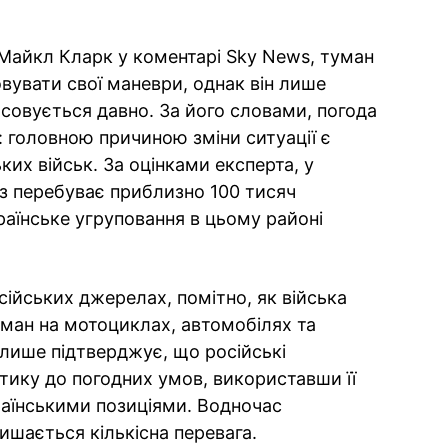
Майкл Кларк у коментарі Sky News, туман
вувати свої маневри, однак він лише
осовується давно. За його словами, погода
 головною причиною зміни ситуації є
их військ. За оцінками експерта, у
з перебуває приблизно 100 тисяч
країнське угруповання в цьому районі
сійських джерелах, помітно, як війська
уман на мотоциклах, автомобілях та
 лише підтверджує, що російські
тику до погодних умов, використавши її
раїнськими позиціями. Водночас
шається кількісна перевага.