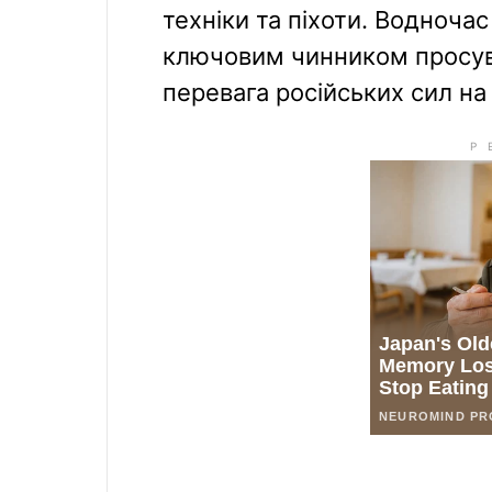
техніки та піхоти. Водноча
ключовим чинником просува
перевага російських сил на