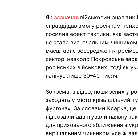
Як
зазначає
військовий аналітик 
справді дав змогу росіянам прихо
посилив ефект тактики, яка заст
не стала визначальним чинником:
масштабне зосередження російськ
секторі навколо Покровська зара
російських військових, тоді як у
налічує лише 30–40 тисяч.
Зокрема, з відео, поширених у ро
заходять у місто крізь щільний т
фургонах. За словами Кларка, це
підрозділи адаптували наявну так
для прихованого зближення з ук
вирішальним чинником усе ж зали