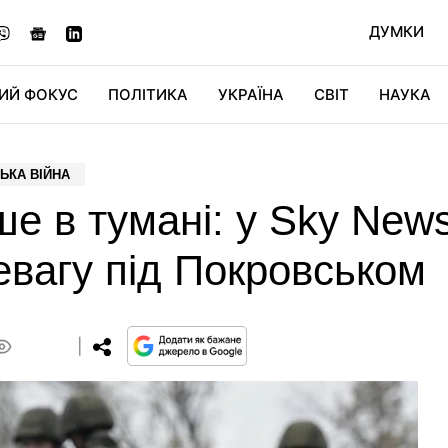
ДУМКИ
ИЙ ФОКУС
ПОЛІТИКА
УКРАЇНА
СВІТ
НАУКА
ДІДЖИТАЛ
АВТО
СВІТФАН
КУ
ЬКА ВІЙНА
е в тумані: у Sky New
вагу під Покровськом
0