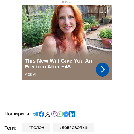
РЕКЛАМА
відправити у Telegram
поділитись у Facebook
поділитись у X
відправити у Viber
відправити у Whatsapp
відправити у Messenger
відправити у LinkedIn
Поширити:
Теги:
ПОЛОН
ДОБРОВОЛЬЦІ