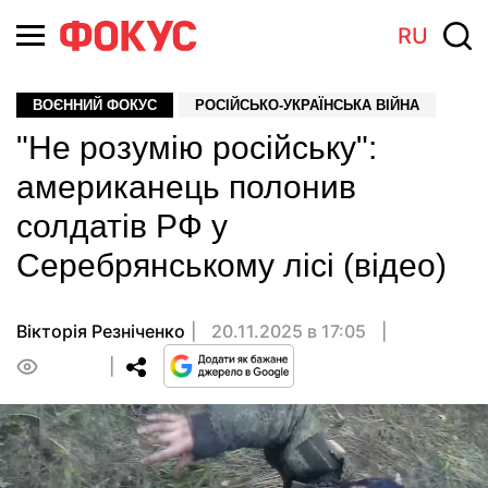
RU
ВОЄННИЙ ФОКУС
РОСІЙСЬКО-УКРАЇНСЬКА ВІЙНА
"Не розумію російську":
американець полонив
солдатів РФ у
Серебрянському лісі (відео)
Вікторія Резніченко
20.11.2025 в 17:05
0