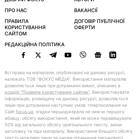
ПРО НАС
ВАКАНСІЇ
ПРАВИЛА
ДОГОВІР ПУБЛІЧНОЇ
КОРИСТУВАННЯ
ОФЕРТИ
САЙТОМ
РЕДАКЦІЙНА ПОЛІТИКА
Всі права на матеріали, опубліковані на даному ресурсі,
належать ТОВ "ФОКУС МЕДІА". Використання матеріалів
дозволяється лише при дотриманні вимог, описаних в
розділі "Правила користування сайтом"
. Використовувати
інформацію, розміщену на даному ресурсі, дозволяється
лише при дотриманні наступних умов: гіперпосилання на
Cайт
focus.ua
, згадки першоджерела не нижче першого
абзацу, обсягу використання, який не може перевищувати
50% від загального обсягу оригінального тексту, зміни
заголовку та ліда матеріалу. Використання більшого обсягу
тексту можливе лише за умови отримання письмового