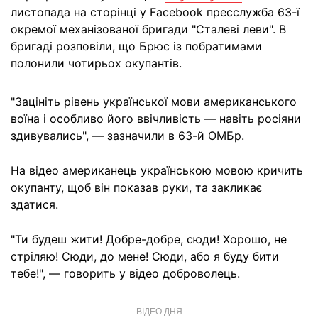
листопада на сторінці у Facebook пресслужба 63-ї
окремої механізованої бригади "Сталеві леви". В
бригаді розповіли, що Брюс із побратимами
полонили чотирьох окупантів.
"Зацініть рівень української мови американського
воїна і особливо його ввічливість — навіть росіяни
здивувались", — зазначили в 63-й ОМБр.
На відео американець українською мовою кричить
окупанту, щоб він показав руки, та закликає
здатися.
"Ти будеш жити! Добре-добре, сюди! Хорошо, не
стріляю! Сюди, до мене! Сюди, або я буду бити
тебе!", — говорить у відео доброволець.
ВІДЕО ДНЯ